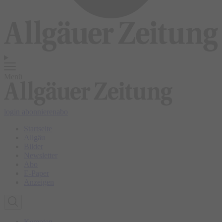
Menü
login
abonnieren
abo
Startseite
Allgäu
Bilder
Newsletter
Abo
E-Paper
Anzeigen
Kempten