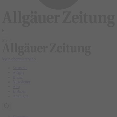
Menü
login
abonnieren
abo
Startseite
Allgäu
Bilder
Newsletter
Abo
E-Paper
Anzeigen
Kempten