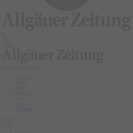
Menü
login
abonnieren
abo
Startseite
Allgäu
Bilder
Newsletter
Abo
E-Paper
Anzeigen
Kempten