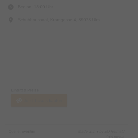
Beginn: 18:00 Uhr
Schuhhaussaal, Kramgasse 4, 89073 Ulm
Preise & Zahlungsoptionen
Eintritt & Preise
Jetzt Tickets kaufen
Quelle: Eventim
Made with ♥ by EO Heimat /
OYA media