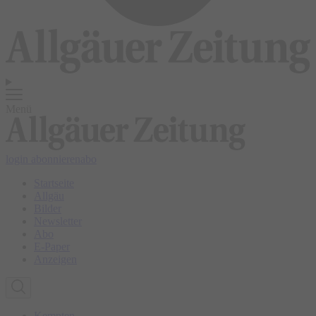
Menü
login
abonnieren
abo
Startseite
Allgäu
Bilder
Newsletter
Abo
E-Paper
Anzeigen
Kempten