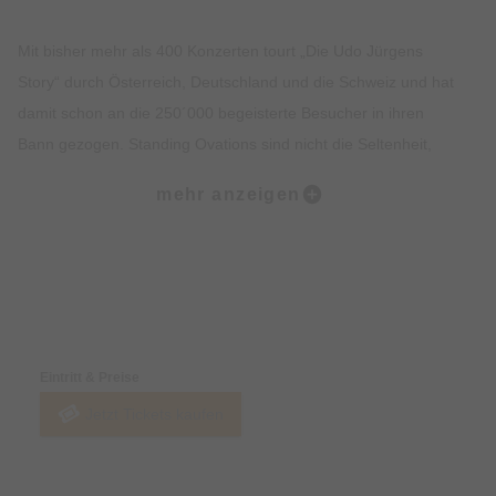
Mit bisher mehr als 400 Konzerten tourt „Die Udo Jürgens
Story“ durch Österreich, Deutschland und die Schweiz und hat
damit schon an die 250´000 begeisterte Besucher in ihren
Bann gezogen. Standing Ovations sind nicht die Seltenheit,
sondern Standard. Zigtausende Besucher verfolgen sie zudem
mehr anzeigen
auf fb und anderen sozialen Medien, beim Fan-Report der
Ticket-Plattform eventim glänzt die Produktion mit selten
gesehenen Bestnoten, Zeitungsredakteure überschlagen sich
mit Lobeshymnen auf die Produktion.
Preise & Zahlungsoptionen
„Die Udo Jürgens Story“ ist eine einfühlsame, unterhaltsame
Eintritt & Preise
und außergewöhnliche Hommage an den Grandseigneur der
Jetzt Tickets kaufen
deutschen Unterhaltungsmusik. Die mehrfach ausgezeichnete
Film- und Theaterschauspielerin Gabriela Benesch und Alex
Parker, der bekannteste und beste Udo-Jürgens-Interpret,