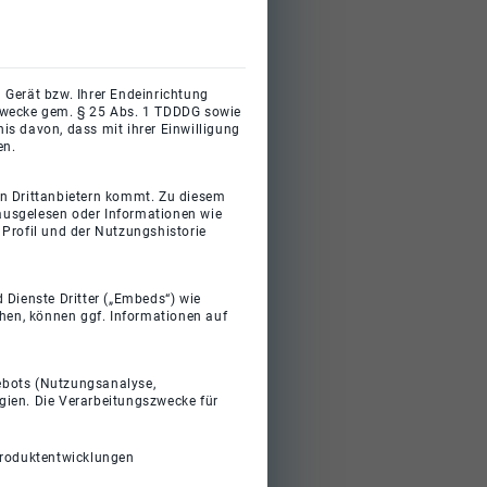
 Gerät bzw. Ihrer Endeinrichtung
gszwecke gem. § 25 Abs. 1 TDDDG sowie
s davon, dass mit ihrer Einwilligung
en.
on Drittanbietern kommt. Zu diesem
 ausgelesen oder Informationen wie
Profil und der Nutzungshistorie
 Dienste Dritter („Embeds“) wie
ehen, können ggf. Informationen auf
gebots (Nutzungsanalyse,
gien. Die Verarbeitungszwecke für
Produktentwicklungen