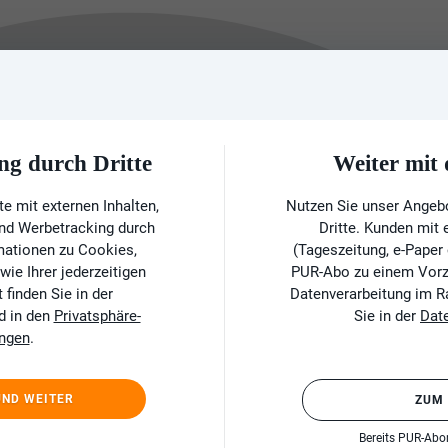
ng durch Dritte
Weiter mi
e mit externen Inhalten,
Nutzen Sie unser Angeb
und Werbetracking durch
Dritte. Kunden mit
rmationen zu Cookies,
(Tageszeitung, e-Paper
ie Ihrer jederzeitigen
PUR-Abo zu einem Vorzu
finden Sie in der
Datenverarbeitung im 
d in den
Privatsphäre-
Sie in der
Dat
ungen
.
UND WEITER
ZUM
Bereits PUR-Ab