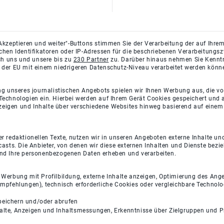
Akzeptieren und weiter"-Buttons stimmen Sie der Verarbeitung der auf Ihrem
ichen Identifikatoren oder IP-Adressen für die beschriebenen Verarbeitun
rch uns und unsere bis zu
230 Partner
zu. Darüber hinaus nehmen Sie Kenntni
 der EU mit einem niedrigeren Datenschutz-Niveau verarbeitet werden könn
ng unseres journalistischen Angebots spielen wir Ihnen Werbung aus, die v
Technologien ein. Hierbei werden auf Ihrem Gerät Cookies gespeichert und
eigen und Inhalte über verschiedene Websites hinweg basierend auf einem 
 redaktionellen Texte, nutzen wir in unseren Angeboten externe Inhalte und
casts. Die Anbieter, von denen wir diese externen Inhalten und Dienste bezi
und Ihre personenbezogenen Daten erheben und verarbeiten.
e Werbung mit Profilbildung, externe Inhalte anzeigen, Optimierung des An
empfehlungen), technisch erforderliche Cookies oder vergleichbare Technolo
peichern und/oder abrufen
halte, Anzeigen und Inhaltsmessungen, Erkenntnisse über Zielgruppen und 