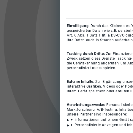
Einwilligung:
Durch das Klicken des "
gespeicherten Daten wie z.B. persönl
Art. 6 Abs. 1 Satz 1 lit. a DS-GVO du
ihre Daten auch in Staaten außerhalb
Tracking durch Dritte:
Zur Finanzieru
Zweck setzen diese Dienste Tracking-
die Gerätekennung abgerufen, um Anz
personalisiert auszuspielen.
Externe Inhalte:
Zur Ergänzung unserer
interaktive Grafiken, Videos oder Pod
Ihrem Gerät speichern oder abrufen 
Verarbeitungszwecke:
Personalisiert
Marktforschung, A/B-Testing, Inhalts
unsere Partner sind insbesondere:
Informationen auf einem Gerät s
Personalisierte Anzeigen und In