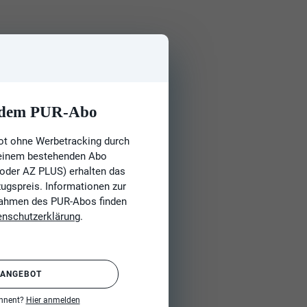
t dem PUR-Abo
ot ohne Werbetracking durch
 einem bestehenden Abo
 oder AZ PLUS) erhalten das
gspreis. Informationen zur
Rahmen des PUR-Abos finden
enschutzerklärung
.
 ANGEBOT
onnent?
Hier anmelden