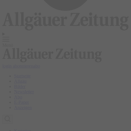
Menü
login
abonnieren
abo
Startseite
Allgäu
Bilder
Newsletter
Abo
E-Paper
Anzeigen
Kempten