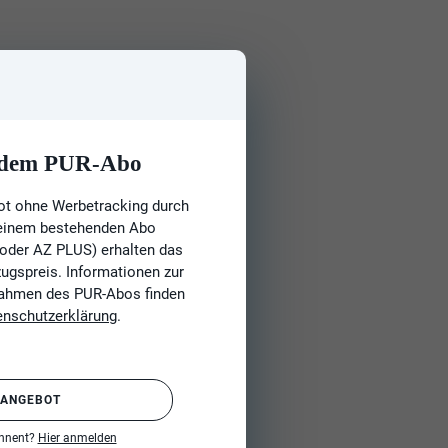
t dem PUR-Abo
ot ohne Werbetracking durch
 einem bestehenden Abo
 oder AZ PLUS) erhalten das
gspreis. Informationen zur
Rahmen des PUR-Abos finden
enschutzerklärung
.
 ANGEBOT
onnent?
Hier anmelden