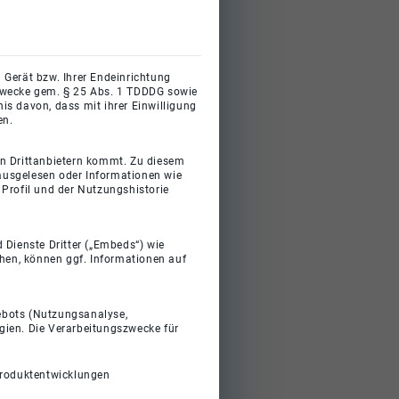
 Gerät bzw. Ihrer Endeinrichtung
gszwecke gem. § 25 Abs. 1 TDDDG sowie
s davon, dass mit ihrer Einwilligung
en.
on Drittanbietern kommt. Zu diesem
 ausgelesen oder Informationen wie
Profil und der Nutzungshistorie
 Dienste Dritter („Embeds“) wie
ehen, können ggf. Informationen auf
gebots (Nutzungsanalyse,
gien. Die Verarbeitungszwecke für
Produktentwicklungen