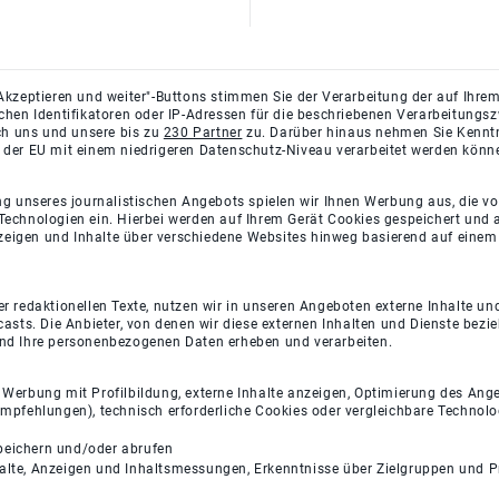
Akzeptieren und weiter"-Buttons stimmen Sie der Verarbeitung der auf Ihrem
ichen Identifikatoren oder IP-Adressen für die beschriebenen Verarbeitun
rch uns und unsere bis zu
230 Partner
zu. Darüber hinaus nehmen Sie Kenntni
 der EU mit einem niedrigeren Datenschutz-Niveau verarbeitet werden könn
ng unseres journalistischen Angebots spielen wir Ihnen Werbung aus, die v
Technologien ein. Hierbei werden auf Ihrem Gerät Cookies gespeichert und
eigen und Inhalte über verschiedene Websites hinweg basierend auf einem 
 redaktionellen Texte, nutzen wir in unseren Angeboten externe Inhalte und
casts. Die Anbieter, von denen wir diese externen Inhalten und Dienste bezi
und Ihre personenbezogenen Daten erheben und verarbeiten.
e Werbung mit Profilbildung, externe Inhalte anzeigen, Optimierung des An
empfehlungen), technisch erforderliche Cookies oder vergleichbare Technolo
peichern und/oder abrufen
halte, Anzeigen und Inhaltsmessungen, Erkenntnisse über Zielgruppen und 