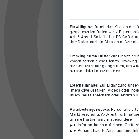
Einwilligung:
Durch das Klicken des "
gespeicherten Daten wie z.B. persönl
Art. 6 Abs. 1 Satz 1 lit. a DS-GVO du
ihre Daten auch in Staaten außerhalb
Tracking durch Dritte:
Zur Finanzieru
Zweck setzen diese Dienste Tracking-
die Gerätekennung abgerufen, um Anz
personalisiert auszuspielen.
Externe Inhalte:
Zur Ergänzung unserer
interaktive Grafiken, Videos oder Pod
Ihrem Gerät speichern oder abrufen 
Verarbeitungszwecke:
Personalisiert
Marktforschung, A/B-Testing, Inhalts
unsere Partner sind insbesondere:
Informationen auf einem Gerät s
Personalisierte Anzeigen und In