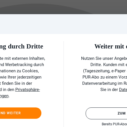
ng durch Dritte
Weiter mi
e mit externen Inhalten,
Nutzen Sie unser Angeb
und Werbetracking durch
Dritte. Kunden mit
rmationen zu Cookies,
(Tageszeitung, e-Paper
ie Ihrer jederzeitigen
PUR-Abo zu einem Vorzu
finden Sie in der
Datenverarbeitung im 
d in den
Privatsphäre-
Sie in der
Dat
ungen
.
UND WEITER
ZUM
Bereits PUR-Ab