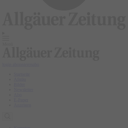
Menü
login
abonnieren
abo
Startseite
Allgäu
Bilder
Newsletter
Abo
E-Paper
Anzeigen
Kempten