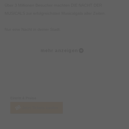
Über 3 Millionen Besucher machten DIE NACHT DER
MUSICALS zur erfolgreichsten Musicalgala aller Zeiten.
Nur eine Nacht in deiner Stadt.
In einer über zweistündigen Show werden Highlights aus den
mehr anzeigen
bekanntesten Musicals eindrucksvoll und stimmungsstark
präsentiert. Stars der Originalproduktionen zeigen auf einer
Reise durch die Welt der internationalen Musicals ausgewählte
Solo-, Duett- und Ensemblenummern.
Preise & Zahlungsoptionen
Weltbekannte Hits aus den Broadway Musicals „Phantom of
Eintritt & Preise
the Opera“ und „Evita“ werden das Publikum gleichermaßen
Jetzt Tickets kaufen
begeistern, wie die Sensationsmusicals „Die Eiskönigin“ mit
dem Wahnsinnshit „Let it go“ und „Moulin Rouge“ mit seinen
leidenschaftlichen Pop-Hymnen voller Glamour und Emotion.