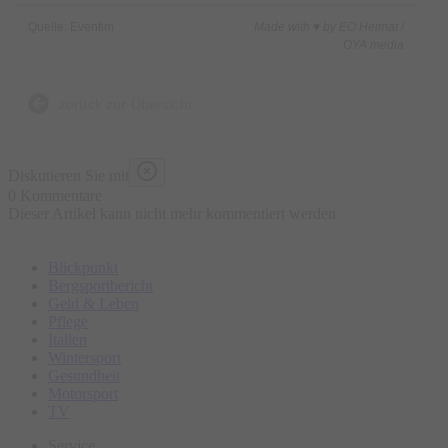
Quelle: Eventim
Made with ♥ by EO Heimat /
Lassen Sie sich bei „Die Nacht der Musicals“ von einem
OYA media
Bühnenfeuerwerk aus schwungvoller Tanzakrobatik und
weltbekannten Hits mitreißen und seien Sie live mit dabei,
zurück zur Übersicht
wenn die Starsolisten die schönsten Melodien der
eingängigsten Songs zum Besten geben!
Diskutieren Sie mit
0 Kommentare
Dieser Artikel kann nicht mehr kommentiert werden
Blickpunkt
Bergsportbericht
Geld & Leben
Pflege
Italien
Wintersport
Gesundheit
Motorsport
TV
Service