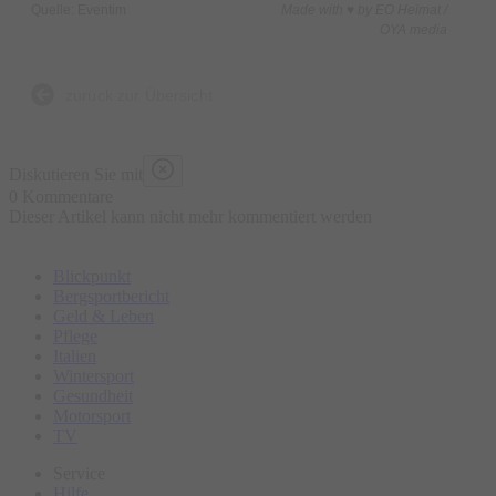
Quelle: Eventim
Made with ♥ by EO Heimat /
Schneemann bauen“ auf eine Schneeballschlacht einlassen
OYA media
oder Kristoff mit seinem geliebten Rentier Sven singt „Rentiere
sind besser als Menschen!“ In dieser Show auf Eis folgen viele
zurück zur Übersicht
weitere Hits, darunter „Wo noch niemand war“, „Zeige dich“
und „Liebe öffnet Türen“. Wenn die ersten Noten des
Diskutieren Sie mit
oscarprämierten Hits " Lass jetzt los!" das Auditorium füllen,
0 Kommentare
Dieser Artikel kann nicht mehr kommentiert werden
herrscht inmitten der Dunkelheit eine aufgeregte Stille, die in
gebannte Begeisterung umschlägt.
Blickpunkt
Bergsportbericht
Geld & Leben
Pflege
Italien
Wintersport
Gesundheit
Motorsport
TV
Service
Hilfe