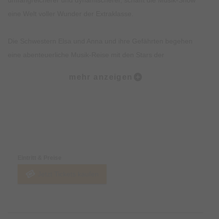
eine Welt voller Wunder der Extraklasse.
Die Schwestern Elsa und Anna und ihre Gefährten begehen
eine abenteuerliche Musik-Reise mit den Stars der
deutschsprachigen Musicalszene, dem großen Schlittschuh-
mehr anzeigen
Ensemble sowie internationalen Künstler, die aus den
verschiedensten Teilen der Welt zusammenkommen.
Alle Songs live!
Preise & Zahlungsoptionen
Gänsehaut pur, wenn Elsa den absoluten Hit des Abends „Lass
jetzt los!“ singt und dabei die Bühne und die riesige LED-
Eintritt & Preise
Leinwand mit ihren magischen Kräften in ein Meer aus Eis und
Jetzt Tickets kaufen
tiefblauen Kristallen verzaubert! Lustig, wenn Schneemann
Olaf in „Im Sommer“ von Sonne und Strand träumt „mit einem
Drink in der Hand und ganz knackig braun!“ Spektakulär, wenn
sich Elsa und Anna mit den Trollen in „Willst du einen