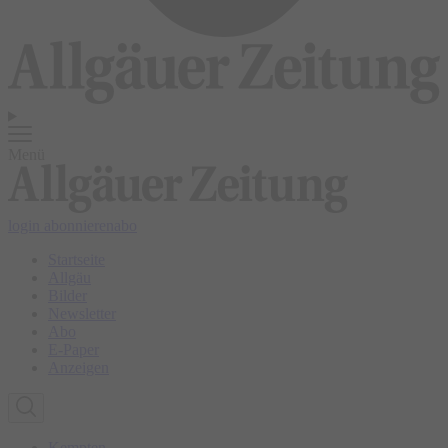
Menü
login
abonnieren
abo
Startseite
Allgäu
Bilder
Newsletter
Abo
E-Paper
Anzeigen
Kempten