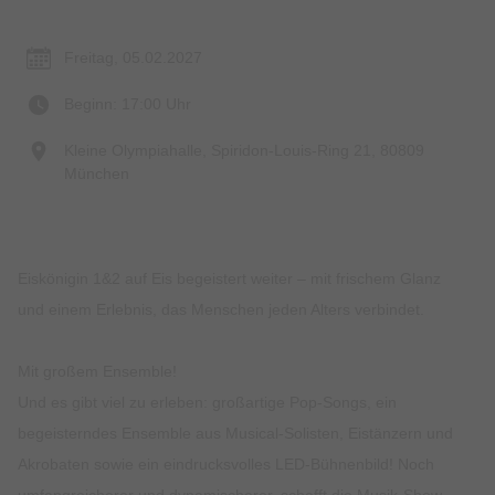
Freitag, 05.02.2027
Beginn: 17:00 Uhr
Kleine Olympiahalle, Spiridon-Louis-Ring 21, 80809
München
Eiskönigin 1&2 auf Eis begeistert weiter – mit frischem Glanz
und einem Erlebnis, das Menschen jeden Alters verbindet.
Mit großem Ensemble!
Und es gibt viel zu erleben: großartige Pop-Songs, ein
begeisterndes Ensemble aus Musical-Solisten, Eistänzern und
Akrobaten sowie ein eindrucksvolles LED-Bühnenbild! Noch
umfangreicherer und dynamischerer, schafft die Musik-Show