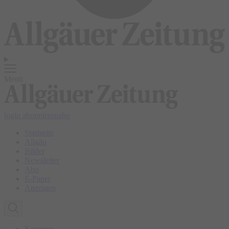
Menü
login
abonnieren
abo
Startseite
Allgäu
Bilder
Newsletter
Abo
E-Paper
Anzeigen
Kempten