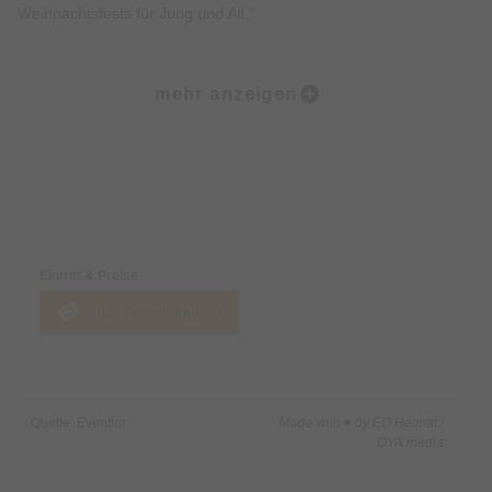
Weihnachtsfests für Jung und Alt.“
Schon seit über hundert Jahren nimmt Peter Tschaikowskys
mehr anzeigen
Ballett „Der Nussknacker“ einen festen Platz in der Theater-
und Musikkultur der ganzen Welt ein. Jeden Winter freuen sich
Jung und Alt über die Gelegenheit, noch einmal in die
zauberhafte Atmosphäre dieses Balletts einzutauchen.
Preise & Zahlungsoptionen
Allein in der Zeit der Kindheit, in der Traum und Wirklichkeit so
Eintritt & Preise
untrennbar verbunden sind, ist es möglich, sich von einem
Jetzt Tickets kaufen
Moment zum anderen in die wunderbare Märchenwelt zu
begeben, in den schönen Prinzen zu verlieben, der die Gefühle
selbstverständlich erwidert, aber auch ungewöhnliche
Abenteuer am Weihnachtsbaum zu erleben. Der
Quelle: Eventim
Made with ♥ by EO Heimat /
mitternächtliche Stundenschlag kündigt sodann die Erfüllung
OYA media
der unglaublichsten Wünsche an.