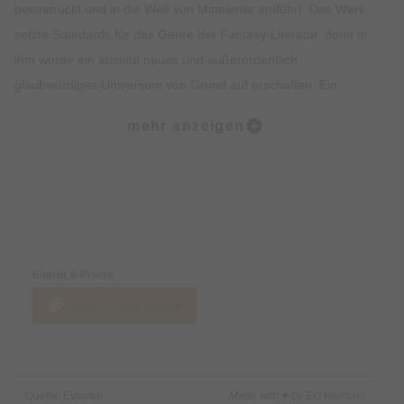
beeindruckt und in die Welt von Mittelerde entführt. Das Werk
setzte Standards für das Genre der Fantasy-Literatur, denn in
ihm wurde ein absolut neues und außerordentlich
glaubwürdiges Universum von Grund auf erschaffen. Ein
unvergesslicher Held – der Hobbit Frodo Beutlin – gerät in
mehr anzeigen
Mittelerde, einer Welt voller Magie und sagenhafter Mythen,
zwischen die Fronten eines Krieges von gewaltigen Ausmaßen.
Vor allem aber zelebriert „Der Herr der Ringe“ die Macht
aufopferungsvoller Freundschaft und individuellen Muts, groß
Preise & Zahlungsoptionen
und mächtig genug, um selbst die vernichtendsten Kräfte der
Finsternis in Schach zu halten.
Eintritt & Preise
Jetzt Tickets kaufen
Die einzige von Komponist Howard Shore autorisierte „Der
Herr der Ringe“-Produktion
2001 kam „Der Herr der Ringe“ endlich in einer
Quelle: Eventim
Made with ♥ by EO Heimat /