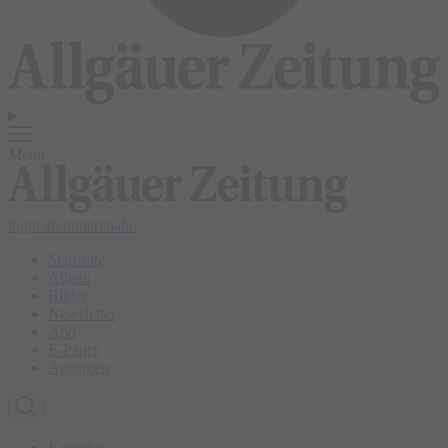
Menü
login
abonnieren
abo
Startseite
Allgäu
Bilder
Newsletter
Abo
E-Paper
Anzeigen
Kempten