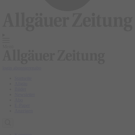
Menü
login
abonnieren
abo
Startseite
Allgäu
Bilder
Newsletter
Abo
E-Paper
Anzeigen
Kempten