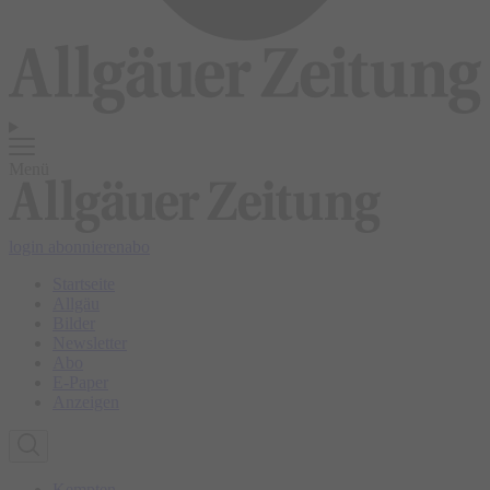
Menü
login
abonnieren
abo
Startseite
Allgäu
Bilder
Newsletter
Abo
E-Paper
Anzeigen
Kempten