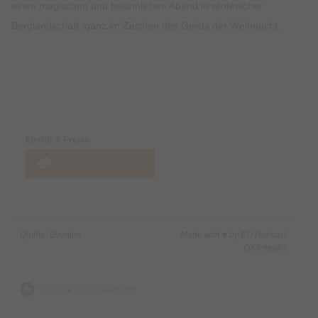
einen magischen und besinnlichen Abend in winterlicher
Berglandschaft, ganz im Zeichen des Geists der Weihnacht.
Preise & Zahlungsoptionen
Eintritt & Preise
Jetzt Tickets kaufen
Quelle: Eventim
Made with ♥ by EO Heimat /
OYA media
zurück zur Übersicht