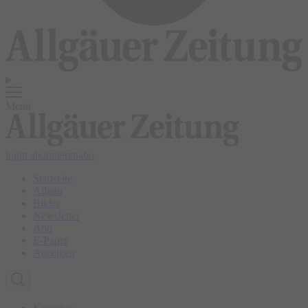
Menü
login
abonnieren
abo
Startseite
Allgäu
Bilder
Newsletter
Abo
E-Paper
Anzeigen
Kempten