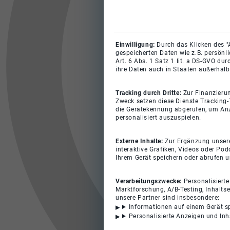
Einwilligung:
Durch das Klicken des "
gespeicherten Daten wie z.B. persönl
Art. 6 Abs. 1 Satz 1 lit. a DS-GVO du
ihre Daten auch in Staaten außerhalb
Tracking durch Dritte:
Zur Finanzieru
Zweck setzen diese Dienste Tracking-
die Gerätekennung abgerufen, um Anz
personalisiert auszuspielen.
Externe Inhalte:
Zur Ergänzung unserer
interaktive Grafiken, Videos oder Pod
Ihrem Gerät speichern oder abrufen 
Verarbeitungszwecke:
Personalisiert
Marktforschung, A/B-Testing, Inhalts
unsere Partner sind insbesondere:
Informationen auf einem Gerät s
Personalisierte Anzeigen und In