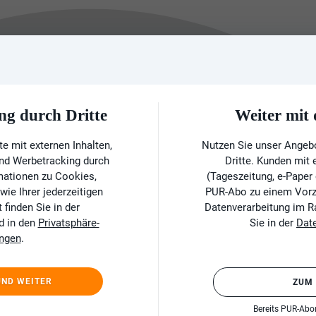
ng durch Dritte
Weiter mi
e mit externen Inhalten,
Nutzen Sie unser Angeb
und Werbetracking durch
Dritte. Kunden mit
rmationen zu Cookies,
(Tageszeitung, e-Paper
ie Ihrer jederzeitigen
PUR-Abo zu einem Vorzu
finden Sie in der
Datenverarbeitung im 
d in den
Privatsphäre-
Sie in der
Dat
ungen
.
UND WEITER
ZUM
Bereits PUR-Ab