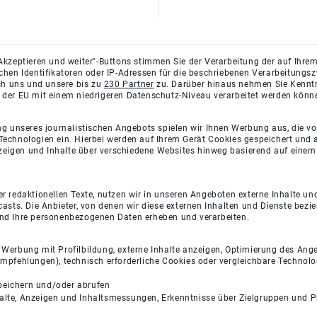
Akzeptieren und weiter"-Buttons stimmen Sie der Verarbeitung der auf Ihrem
ichen Identifikatoren oder IP-Adressen für die beschriebenen Verarbeitun
rch uns und unsere bis zu
230 Partner
zu. Darüber hinaus nehmen Sie Kenntni
 der EU mit einem niedrigeren Datenschutz-Niveau verarbeitet werden könn
ng unseres journalistischen Angebots spielen wir Ihnen Werbung aus, die v
Technologien ein. Hierbei werden auf Ihrem Gerät Cookies gespeichert und
eigen und Inhalte über verschiedene Websites hinweg basierend auf einem 
 redaktionellen Texte, nutzen wir in unseren Angeboten externe Inhalte und
casts. Die Anbieter, von denen wir diese externen Inhalten und Dienste bezi
und Ihre personenbezogenen Daten erheben und verarbeiten.
e Werbung mit Profilbildung, externe Inhalte anzeigen, Optimierung des An
empfehlungen), technisch erforderliche Cookies oder vergleichbare Technolo
peichern und/oder abrufen
halte, Anzeigen und Inhaltsmessungen, Erkenntnisse über Zielgruppen und 