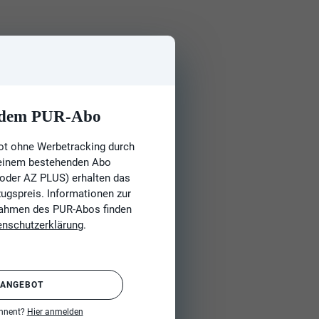
t dem PUR-Abo
ot ohne Werbetracking durch
 einem bestehenden Abo
 oder AZ PLUS) erhalten das
gspreis. Informationen zur
Rahmen des PUR-Abos finden
enschutzerklärung
.
 ANGEBOT
onnent?
Hier anmelden