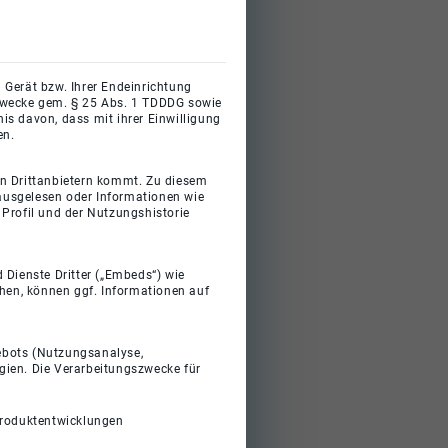
 Gerät bzw. Ihrer Endeinrichtung
gszwecke gem. § 25 Abs. 1 TDDDG sowie
s davon, dass mit ihrer Einwilligung
en.
on Drittanbietern kommt. Zu diesem
 ausgelesen oder Informationen wie
Profil und der Nutzungshistorie
 Dienste Dritter („Embeds“) wie
ehen, können ggf. Informationen auf
gebots (Nutzungsanalyse,
gien. Die Verarbeitungszwecke für
Produktentwicklungen