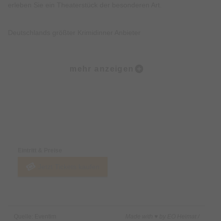
erleben Sie ein Theaterstück der besonderen Art.
Deutschlands größter Krimidinner Anbieter
An über 400 Standorten in Deutschland, Österreich und der
mehr anzeigen
Schweiz haben Sie die Möglichkeit, eines unserer vielfältigen
Theater-Erlebnisse zu entdecken.
Für jeden Geschmack ist etwas dabei!
Preise & Zahlungsoptionen
Kein Krimifan? – kein Problem! Neben den klassischen
Eintritt & Preise
Kriminal Dinner Veranstaltungen werden auch weitere Dinner
Jetzt Tickets kaufen
Erlebnisse wie „Das Escape Dinner“, Das Musical Dinner“ und
viele mehr angeboten.
Ein rundum gelungener Krimidinner Abend
Quelle: Eventim
Made with ♥ by EO Heimat /