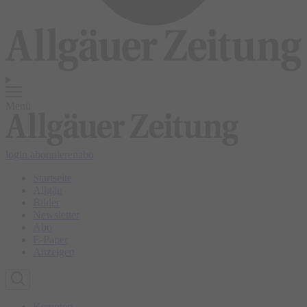
Menü
login
abonnieren
abo
Startseite
Allgäu
Bilder
Newsletter
Abo
E-Paper
Anzeigen
Kempten