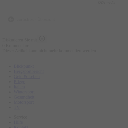
OYA media
Ob entspannt das Menü bei einem mitreißenden Fall genießen
oder gemeinsam mit anderen Gästen gleich selbst zum
zurück zur Übersicht
Ermittler werden – wer Lust hat, etwas Prickelndes zu erleben,
der findet bei einem Krimidinner den idealen Rahmen für eine
Diskutieren Sie mit
gelungene Abendveranstaltung.
0 Kommentare
Dieser Artikel kann nicht mehr kommentiert werden
Einlass ab 16:30 Uhr, Programmbeginn 17:00 Uhr
Blickpunkt
Bergsportbericht
Geld & Leben
Pflege
Italien
Wintersport
Gesundheit
Motorsport
TV
Service
Hilfe
Kontakt