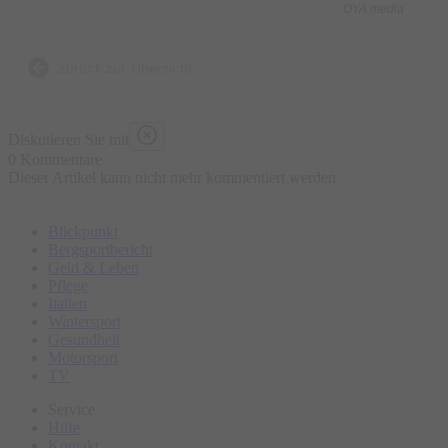
OYA media
Ob entspannt das Menü bei einem mitreißenden Fall genießen
oder gemeinsam mit anderen Gästen gleich selbst zum
zurück zur Übersicht
Ermittler werden – wer Lust hat, etwas Prickelndes zu erleben,
der findet bei einem Krimidinner den idealen Rahmen für eine
Diskutieren Sie mit
gelungene Abendveranstaltung.
0 Kommentare
Dieser Artikel kann nicht mehr kommentiert werden
Blickpunkt
Bergsportbericht
Geld & Leben
Pflege
Italien
Wintersport
Gesundheit
Motorsport
TV
Service
Hilfe
Kontakt