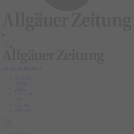
Menü
login
abonnieren
abo
Startseite
Allgäu
Bilder
Newsletter
Abo
E-Paper
Anzeigen
Kempten