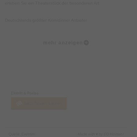
erleben Sie ein Theaterstück der besonderen Art.
Deutschlands größter Krimidinner Anbieter
An über 400 Standorten in Deutschland, Österreich und der
mehr anzeigen
Schweiz haben Sie die Möglichkeit, eines unserer vielfältigen
Theater-Erlebnisse zu entdecken.
Für jeden Geschmack ist etwas dabei!
Preise & Zahlungsoptionen
Kein Krimifan? – kein Problem! Neben den klassischen
Eintritt & Preise
Kriminal Dinner Veranstaltungen werden auch weitere Dinner
Jetzt Tickets kaufen
Erlebnisse wie „Das Escape Dinner“, Das Musical Dinner“ und
viele mehr angeboten.
Ein rundum gelungener Krimidinner Abend
Quelle: Eventim
Made with ♥ by EO Heimat /