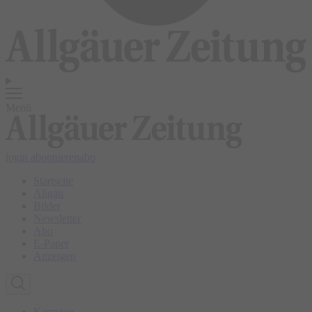
Menü
login
abonnieren
abo
Startseite
Allgäu
Bilder
Newsletter
Abo
E-Paper
Anzeigen
Kempten