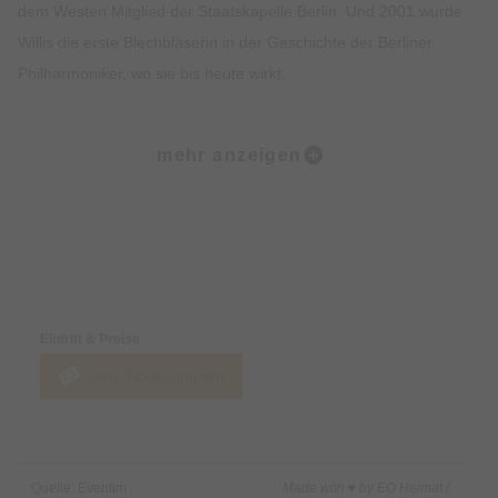
dem Westen Mitglied der Staatskapelle Berlin. Und 2001 wurde
Willis die erste Blechbläserin in der Geschichte der Berliner
Philharmoniker, wo sie bis heute wirkt.
Doch dem nicht genug: Ihr übersprudelndes Temperament und
mehr anzeigen
ihre unbändige Leidenschaft führten parallel zu Soloprojekten
auf der ganzen Welt. Eine ganz spezielle Liebe hat die
Hornistin und begeisterte Salsa-Tänzerin zu Kuba entwickelt.
Aus dem sensationellen Erfolg ihres „Mozart y Mambo“-
Preise & Zahlungsoptionen
Projekts entsprang die „Sarahbanda“, mit der sie die
fesselnden kubanischen Tanzrhythmen erforscht – mit einigen
Eintritt & Preise
der talentiertesten Musiker Kubas und natürlich: ihrem
Jetzt Tickets kaufen
Waldhorn. „Cuban Christmas“ vereint in neuen Arrangements
Weihnachtsklassiker sowie Werke von Bach und Tschaikowsky
mit mitreißendem kubanischem Groove.
Quelle: Eventim
Made with ♥ by EO Heimat /