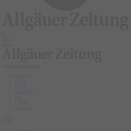
Menü
login
abonnieren
abo
Startseite
Allgäu
Bilder
Newsletter
Abo
E-Paper
Anzeigen
Kempten