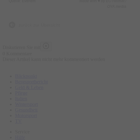
Quelle: Eventim
Made with ♥ by EO Heimat /
OYA media
zurück zur Übersicht
Diskutieren Sie mit
0 Kommentare
Dieser Artikel kann nicht mehr kommentiert werden
Blickpunkt
Bergsportbericht
Geld & Leben
Pflege
Italien
Wintersport
Gesundheit
Motorsport
TV
Service
Hilfe