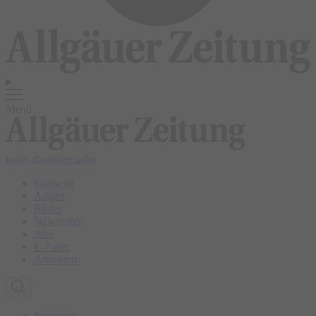
Menü
login
abonnieren
abo
Startseite
Allgäu
Bilder
Newsletter
Abo
E-Paper
Anzeigen
Kempten