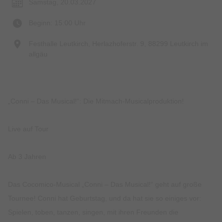
Samstag, 20.03.2027
Beginn: 15:00 Uhr
Festhalle Leutkirch, Herlazhoferstr. 9, 88299 Leutkirch im
allgäu
„Conni – Das Musical!“: Die Mitmach-Musicalproduktion!
Live auf Tour
Ab 3 Jahren
Das Cocomico-Musical „Conni – Das Musical!“ geht auf große
Tournee! Conni hat Geburtstag, und da hat sie so einiges vor:
Spielen, toben, tanzen, singen, mit ihren Freunden die