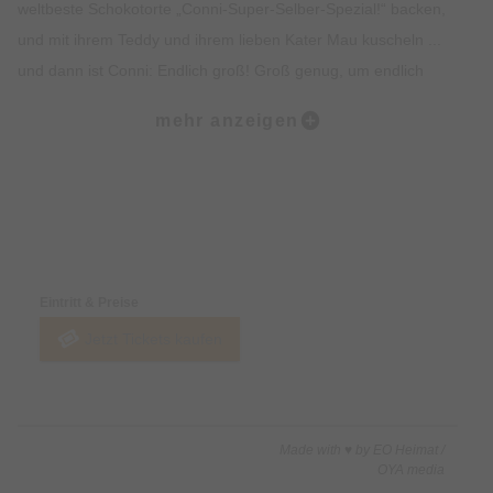
weltbeste Schokotorte „Conni-Super-Selber-Spezial!“ backen,
und mit ihrem Teddy und ihrem lieben Kater Mau kuscheln ...
und dann ist Conni: Endlich groß! Groß genug, um endlich
auch in die Schule zu kommen. Connis Eltern und Connis
mehr anzeigen
beste Freunde stehen ihr zur Seite und sind schon ganz
aufgeregt. An Connis Geburtstag wird bestimmt alles klappen,
und der super tollen Geburtstagsfete steht nichts im Wege.
Oder...? Für Conni, ihre Familie, ihre Freunde und all ihre
Preise & Zahlungsoptionen
kleinen und großen Zuschauer wird es in diesem Musical-
Geburtstags-Abenteuer nie langweilig. Es ist immer etwas los,
Eintritt & Preise
und Conni hat viel Rückhalt durch all ihre vielen Zuschauer,
Jetzt Tickets kaufen
von ihren Freunden auf der Bühne und im Publikum, von
Mama und Papa Klawitter, und auch von ihrem Teddy und
ihrem geliebten Kater Mau!
Made with ♥ by EO Heimat /
Frei nach dem Motto „Was Conni kann – das könnt ihr auch!“
OYA media