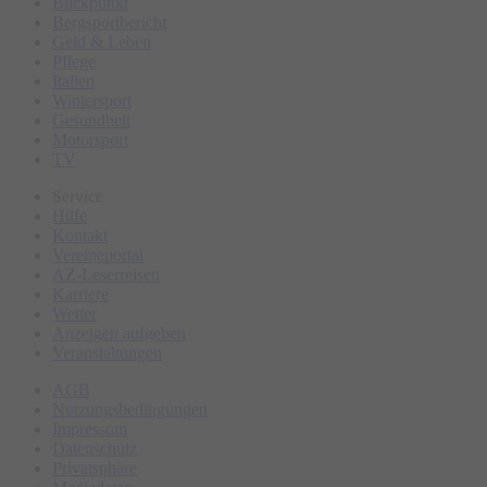
Blickpunkt
Bergsportbericht
Sport Hilbrand
Geld & Leben
Pflege
Italien
Wintersport
Gesundheit
Motorsport
TV
Service
Hilfe
Kontakt
Vereineportal
AZ-Leserreisen
Karriere
Wetter
Anzeigen aufgeben
Veranstaltungen
AGB
Nutzungsbedingungen
Impressum
Datenschutz
Privatsphäre