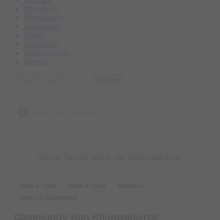
Oberallgäu
Memmingen
Kaufbeuren
Füssen
Westallgäu
Marktoberdorf
Buchloe
suchen
zurück zur Übersicht
Dieser Termin liegt in der Vergangenheit.
Aktiv & Sport
Aktiv & Sport
Wandern
Feiern & Geselligkeit
Community Run Kleinwalsertal