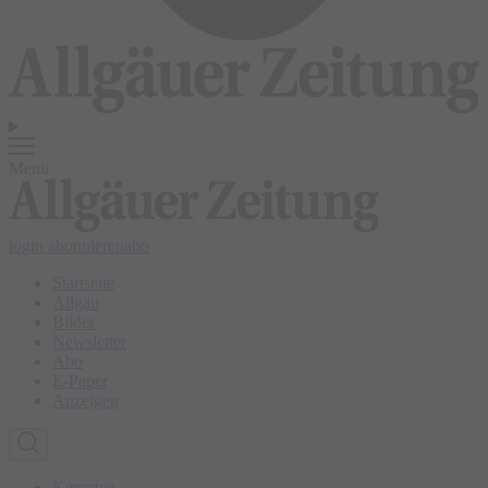
Menü
login
abonnieren
abo
Startseite
Allgäu
Bilder
Newsletter
Abo
E-Paper
Anzeigen
Kempten