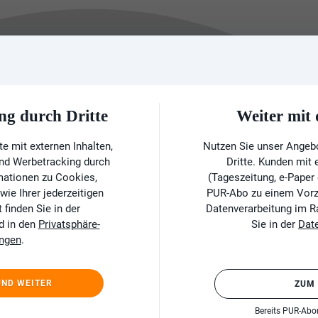
ng durch Dritte
Weiter mi
e mit externen Inhalten,
Nutzen Sie unser Angeb
und Werbetracking durch
Dritte. Kunden mit
rmationen zu Cookies,
(Tageszeitung, e-Paper
ie Ihrer jederzeitigen
PUR-Abo zu einem Vorzu
finden Sie in der
Datenverarbeitung im 
d in den
Privatsphäre-
Sie in der
Dat
ungen
.
UND WEITER
ZUM
Bereits PUR-Ab