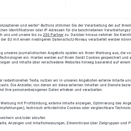
Akzeptieren und weiter"-Buttons stimmen Sie der Verarbeitung der auf Ihrem
ichen Identifikatoren oder IP-Adressen für die beschriebenen Verarbeitun
rch uns und unsere bis zu
230 Partner
zu. Darüber hinaus nehmen Sie Kenntni
 der EU mit einem niedrigeren Datenschutz-Niveau verarbeitet werden könn
ng unseres journalistischen Angebots spielen wir Ihnen Werbung aus, die v
Technologien ein. Hierbei werden auf Ihrem Gerät Cookies gespeichert und
eigen und Inhalte über verschiedene Websites hinweg basierend auf einem 
 redaktionellen Texte, nutzen wir in unseren Angeboten externe Inhalte und
casts. Die Anbieter, von denen wir diese externen Inhalten und Dienste bezi
und Ihre personenbezogenen Daten erheben und verarbeiten.
e Werbung mit Profilbildung, externe Inhalte anzeigen, Optimierung des An
empfehlungen), technisch erforderliche Cookies oder vergleichbare Technolo
peichern und/oder abrufen
halte, Anzeigen und Inhaltsmessungen, Erkenntnisse über Zielgruppen und 