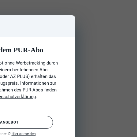
t dem PUR-Abo
ot ohne Werbetracking durch
 einem bestehenden Abo
 oder AZ PLUS) erhalten das
gspreis. Informationen zur
Rahmen des PUR-Abos finden
enschutzerklärung
.
 ANGEBOT
onnent?
Hier anmelden