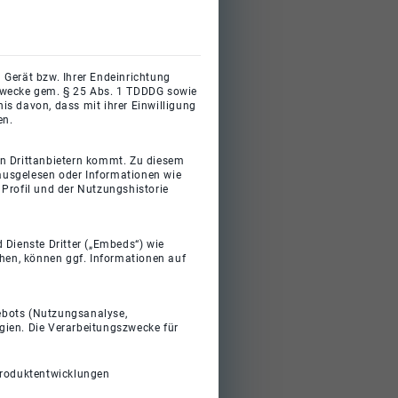
 Gerät bzw. Ihrer Endeinrichtung
gszwecke gem. § 25 Abs. 1 TDDDG sowie
s davon, dass mit ihrer Einwilligung
en.
on Drittanbietern kommt. Zu diesem
 ausgelesen oder Informationen wie
Profil und der Nutzungshistorie
 Dienste Dritter („Embeds“) wie
ehen, können ggf. Informationen auf
gebots (Nutzungsanalyse,
gien. Die Verarbeitungszwecke für
Produktentwicklungen