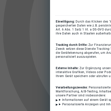
Einwilligung:
Durch das Klicken des "
gespeicherten Daten wie z.B. persönl
Art. 6 Abs. 1 Satz 1 lit. a DS-GVO du
ihre Daten auch in Staaten außerhalb
Tracking durch Dritte:
Zur Finanzieru
Zweck setzen diese Dienste Tracking-
die Gerätekennung abgerufen, um Anz
personalisiert auszuspielen.
Externe Inhalte:
Zur Ergänzung unserer
interaktive Grafiken, Videos oder Pod
Ihrem Gerät speichern oder abrufen 
Verarbeitungszwecke:
Personalisiert
Marktforschung, A/B-Testing, Inhalts
unsere Partner sind insbesondere:
Informationen auf einem Gerät s
Personalisierte Anzeigen und In