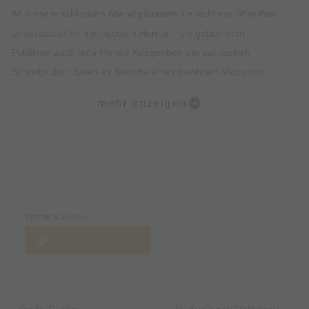
An diesem exklusiven Abend plaudern sie nicht nur über ihre
Leidenschaft für intelligenten Humor – sie geben dem
Publikum auch jede Menge Kostproben der satirischen
Schreibkultur: Seien es Sketche eines gewissen Vicco von
Bülow oder ein Entschuldigungsschreiben, das Herbst als
mehr anzeigen
Schüler an seinen Religionslehrer verfasste; seien es
sarkastische Texte aus Netenjakobs Feder oder Live-Auszüge
von Herbsts Lieblings- Hörbüchern; seien es Szenen aus
Netenjakobs Erfolgsroman „Macho Man“ oder aus der Kult-
Preise & Zahlungsoptionen
Serie „Stromberg“.
Wenn sich der erfolgreichste Hörbuchvorleser Deutschlands
Eintritt & Preise
(Herbst) mit einem „begnadeten Parodisten“ (Kölner
Jetzt Tickets kaufen
Rundschau über Netenjakob) an die Mikrofone begibt, dann ist
eine Vielfalt an Stimmen und Humorfarben zu erwarten, die in
dieser Kombination mit Sicherheit einzigartig ist.