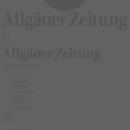
Menü
login
abonnieren
abo
Startseite
Allgäu
Bilder
Newsletter
Abo
E-Paper
Anzeigen
Kempten