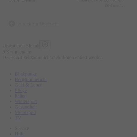
Quelle: Eventim
Made with ♥ by EO Heimat /
OYA media
zurück zur Übersicht
Diskutieren Sie mit
0 Kommentare
Dieser Artikel kann nicht mehr kommentiert werden
Blickpunkt
Bergsportbericht
Geld & Leben
Pflege
Italien
Wintersport
Gesundheit
Motorsport
TV
Service
Hilfe