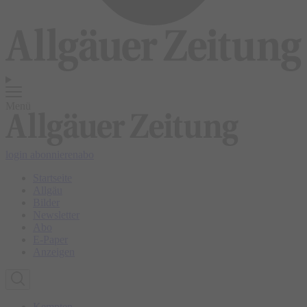
Menü
login
abonnieren
abo
Startseite
Allgäu
Bilder
Newsletter
Abo
E-Paper
Anzeigen
Kempten