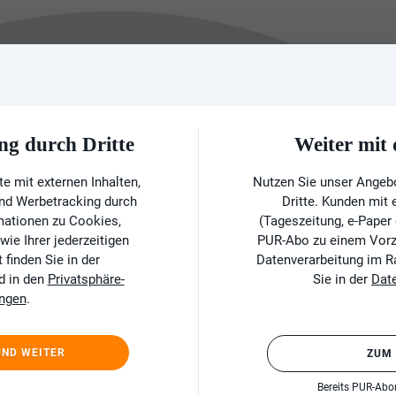
ng durch Dritte
Weiter mi
e mit externen Inhalten,
Nutzen Sie unser Angeb
und Werbetracking durch
Dritte. Kunden mit
rmationen zu Cookies,
(Tageszeitung, e-Paper
ie Ihrer jederzeitigen
PUR-Abo zu einem Vorzu
finden Sie in der
Datenverarbeitung im 
d in den
Privatsphäre-
Sie in der
Dat
ungen
.
UND WEITER
ZUM
Bereits PUR-Ab