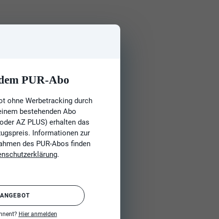
t dem PUR-Abo
ot ohne Werbetracking durch
 einem bestehenden Abo
 oder AZ PLUS) erhalten das
gspreis. Informationen zur
Rahmen des PUR-Abos finden
enschutzerklärung
.
 ANGEBOT
onnent?
Hier anmelden