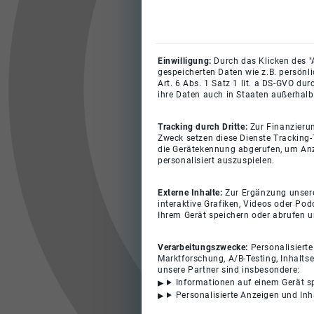
Einwilligung:
Durch das Klicken des "
gespeicherten Daten wie z.B. persönl
Art. 6 Abs. 1 Satz 1 lit. a DS-GVO du
ihre Daten auch in Staaten außerhalb
Tracking durch Dritte:
Zur Finanzieru
Zweck setzen diese Dienste Tracking-
die Gerätekennung abgerufen, um Anz
personalisiert auszuspielen.
Externe Inhalte:
Zur Ergänzung unserer
interaktive Grafiken, Videos oder Pod
Ihrem Gerät speichern oder abrufen 
Verarbeitungszwecke:
Personalisiert
Marktforschung, A/B-Testing, Inhalts
unsere Partner sind insbesondere:
Informationen auf einem Gerät s
Personalisierte Anzeigen und In