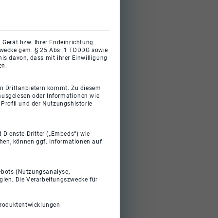
 Gerät bzw. Ihrer Endeinrichtung
gszwecke gem. § 25 Abs. 1 TDDDG sowie
s davon, dass mit ihrer Einwilligung
en.
on Drittanbietern kommt. Zu diesem
 ausgelesen oder Informationen wie
Profil und der Nutzungshistorie
 Dienste Dritter („Embeds“) wie
ehen, können ggf. Informationen auf
gebots (Nutzungsanalyse,
gien. Die Verarbeitungszwecke für
Produktentwicklungen