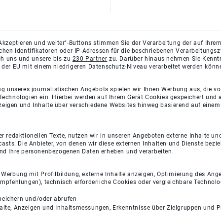
Akzeptieren und weiter"-Buttons stimmen Sie der Verarbeitung der auf Ihrem
ichen Identifikatoren oder IP-Adressen für die beschriebenen Verarbeitun
rch uns und unsere bis zu
230 Partner
zu. Darüber hinaus nehmen Sie Kenntni
 der EU mit einem niedrigeren Datenschutz-Niveau verarbeitet werden könn
ng unseres journalistischen Angebots spielen wir Ihnen Werbung aus, die v
Technologien ein. Hierbei werden auf Ihrem Gerät Cookies gespeichert und
eigen und Inhalte über verschiedene Websites hinweg basierend auf einem 
 redaktionellen Texte, nutzen wir in unseren Angeboten externe Inhalte und
casts. Die Anbieter, von denen wir diese externen Inhalten und Dienste bezi
und Ihre personenbezogenen Daten erheben und verarbeiten.
e Werbung mit Profilbildung, externe Inhalte anzeigen, Optimierung des An
empfehlungen), technisch erforderliche Cookies oder vergleichbare Technolo
peichern und/oder abrufen
halte, Anzeigen und Inhaltsmessungen, Erkenntnisse über Zielgruppen und 