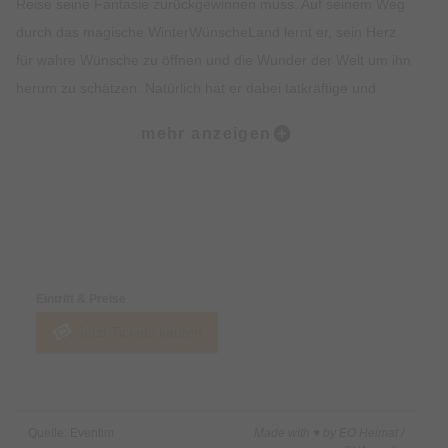
Reise seine Fantasie zurückgewinnen muss. Auf seinem Weg
durch das magische WinterWünscheLand lernt er, sein Herz
für wahre Wünsche zu öffnen und die Wunder der Welt um ihn
herum zu schätzen. Natürlich hat er dabei tatkräftige und
lustige Weggefährten an seiner Seite: Ob Feen, Zauberer und
mehr anzeigen
Bösewichte oder majestätische Pferde, süße Ponys sowie
rasante Trickreiter – dieses Abenteuer wird Robert so schnell
nicht wieder vergessen!
Preise & Zahlungsoptionen
UNSERE STARS AUF DER BÜHNE
Natürlich sind auch bei dieser Show unsere wunderschönen
Eintritt & Preise
CAVALLUNA-Pferde wieder mit an Bord – ob knuffige Ponys,
Jetzt Tickets kaufen
elegante Lusitanos oder stolze Freiheitspferde. Spektakuläre
Feuereffekte, actionreiche Stunts und wunderschöne magische
Szenen runden das winterliche Programm perfekt ab. Für
mitreißende Musik, ein tolles Bühnenbild und bunte Kostüme
Quelle: Eventim
Made with ♥ by EO Heimat /