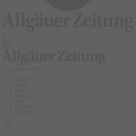
Menü
login
abonnieren
abo
Startseite
Allgäu
Bilder
Newsletter
Abo
E-Paper
Anzeigen
Kempten