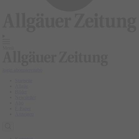
Menü
login
abonnieren
abo
Startseite
Allgäu
Bilder
Newsletter
Abo
E-Paper
Anzeigen
Kempten