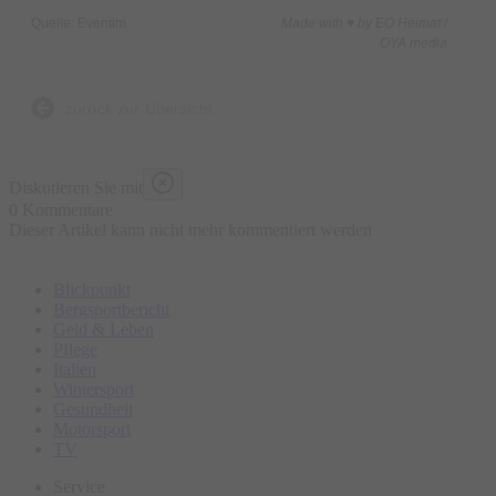
• Borodin: „Polowetzer Tänze“ aus „Fürst Igor“
Quelle: Eventim
Made with ♥ by EO Heimat /
• Orff: „Carmina Burana“
OYA media
zurück zur Übersicht
Diskutieren Sie mit
0 Kommentare
Dieser Artikel kann nicht mehr kommentiert werden
Blickpunkt
Bergsportbericht
Geld & Leben
Pflege
Italien
Wintersport
Gesundheit
Motorsport
TV
Service