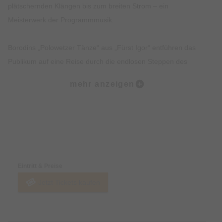
plätschernden Klängen bis zum breiten Strom – ein
Meisterwerk der Programmmusik.
Borodins „Polowetzer Tänze“ aus „Fürst Igor“ entführen das
Publikum auf eine Reise durch die endlosen Steppen des
mittelalterlichen Russlands, während Orffs „Carmina Burana“
mehr anzeigen
mit mächtigen Chören, pulsierenden Rhythmen und
strahlenden Soli von Liebe und Glück, Vergänglichkeit und
Lebensfreude erzählen.
Preise & Zahlungsoptionen
Münchner Motettenchor
Prague Royal Philharmonic
Eintritt & Preise
Heiko Mathias Förster, Leitung
Jetzt Tickets kaufen
• Smetana: „Die Moldau“ – Symphonische Dichtung aus „Mein
Vaterland“