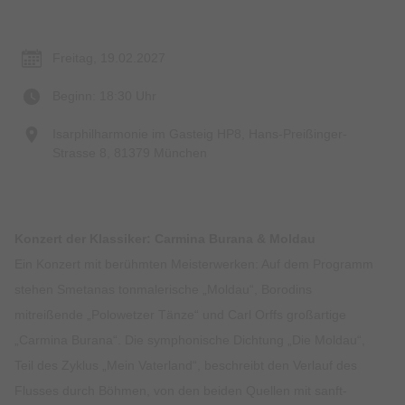
Termin & Ort
Freitag, 19.02.2027
Beginn: 18:30 Uhr
Isarphilharmonie im Gasteig HP8, Hans-Preißinger-
Strasse 8, 81379 München
Konzert der Klassiker: Carmina Burana & Moldau
Ein Konzert mit berühmten Meisterwerken: Auf dem Programm
stehen Smetanas tonmalerische „Moldau“, Borodins
mitreißende „Polowetzer Tänze“ und Carl Orffs großartige
„Carmina Burana“. Die symphonische Dichtung „Die Moldau“,
Teil des Zyklus „Mein Vaterland“, beschreibt den Verlauf des
Flusses durch Böhmen, von den beiden Quellen mit sanft-