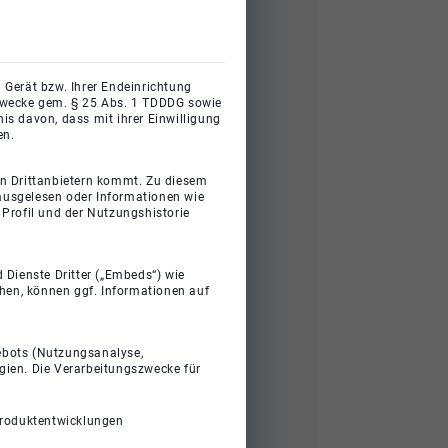
 Gerät bzw. Ihrer Endeinrichtung
gszwecke gem. § 25 Abs. 1 TDDDG sowie
s davon, dass mit ihrer Einwilligung
en.
on Drittanbietern kommt. Zu diesem
 ausgelesen oder Informationen wie
Profil und der Nutzungshistorie
 Dienste Dritter („Embeds“) wie
ehen, können ggf. Informationen auf
gebots (Nutzungsanalyse,
gien. Die Verarbeitungszwecke für
Produktentwicklungen