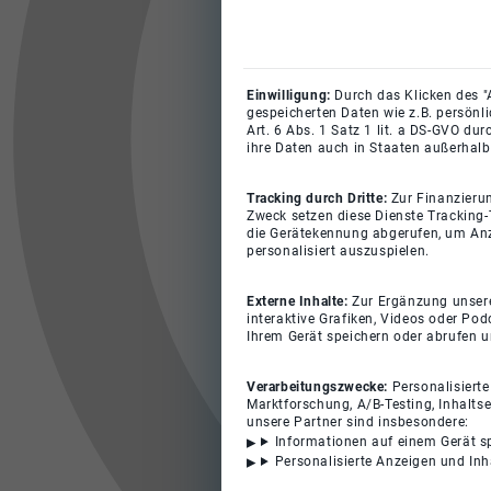
Einwilligung:
Durch das Klicken des "
gespeicherten Daten wie z.B. persönl
Art. 6 Abs. 1 Satz 1 lit. a DS-GVO du
ihre Daten auch in Staaten außerhalb
Tracking durch Dritte:
Zur Finanzieru
Zweck setzen diese Dienste Tracking-
die Gerätekennung abgerufen, um Anz
personalisiert auszuspielen.
Externe Inhalte:
Zur Ergänzung unserer
interaktive Grafiken, Videos oder Pod
Ihrem Gerät speichern oder abrufen 
Verarbeitungszwecke:
Personalisiert
Marktforschung, A/B-Testing, Inhalts
unsere Partner sind insbesondere:
Informationen auf einem Gerät s
Personalisierte Anzeigen und In