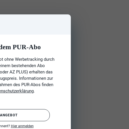
t dem PUR-Abo
ot ohne Werbetracking durch
 einem bestehenden Abo
 oder AZ PLUS) erhalten das
gspreis. Informationen zur
Rahmen des PUR-Abos finden
enschutzerklärung
.
 ANGEBOT
onnent?
Hier anmelden