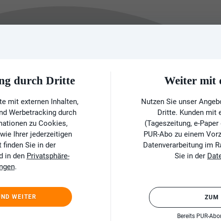
ng durch Dritte
Weiter mi
e mit externen Inhalten,
Nutzen Sie unser Angeb
und Werbetracking durch
Dritte. Kunden mit
rmationen zu Cookies,
(Tageszeitung, e-Paper
ie Ihrer jederzeitigen
PUR-Abo zu einem Vorzu
finden Sie in der
Datenverarbeitung im 
d in den
Privatsphäre-
Sie in der
Dat
ungen
.
UND WEITER
ZUM
Bereits PUR-Ab