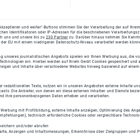
Akzeptieren und weiter"-Buttons stimmen Sie der Verarbeitung der auf Ihrem
ichen Identifikatoren oder IP-Adressen für die beschriebenen Verarbeitun
rch uns und unsere bis zu
230 Partner
zu. Darüber hinaus nehmen Sie Kenntni
 der EU mit einem niedrigeren Datenschutz-Niveau verarbeitet werden könn
ng unseres journalistischen Angebots spielen wir Ihnen Werbung aus, die v
Technologien ein. Hierbei werden auf Ihrem Gerät Cookies gespeichert und
eigen und Inhalte über verschiedene Websites hinweg basierend auf einem 
 redaktionellen Texte, nutzen wir in unseren Angeboten externe Inhalte und
casts. Die Anbieter, von denen wir diese externen Inhalten und Dienste bezi
und Ihre personenbezogenen Daten erheben und verarbeiten.
e Werbung mit Profilbildung, externe Inhalte anzeigen, Optimierung des An
empfehlungen), technisch erforderliche Cookies oder vergleichbare Technolo
peichern und/oder abrufen
halte, Anzeigen und Inhaltsmessungen, Erkenntnisse über Zielgruppen und 