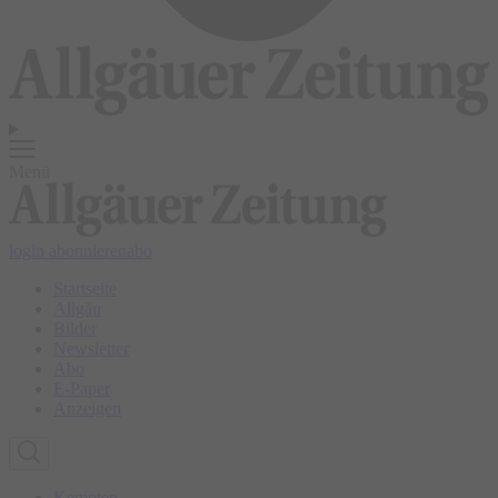
Menü
login
abonnieren
abo
Startseite
Allgäu
Bilder
Newsletter
Abo
E-Paper
Anzeigen
Kempten