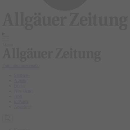
Menü
login
abonnieren
abo
Startseite
Allgäu
Bilder
Newsletter
Abo
E-Paper
Anzeigen
Kempten