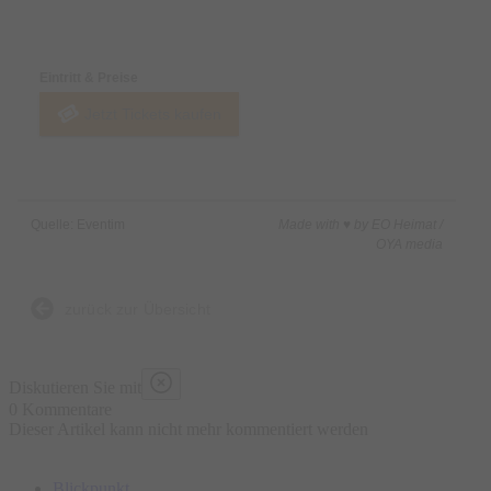
Preise & Zahlungsoptionen
Eintritt & Preise
Jetzt Tickets kaufen
Quelle: Eventim
Made with ♥ by EO Heimat /
OYA media
zurück zur Übersicht
Diskutieren Sie mit
0 Kommentare
Dieser Artikel kann nicht mehr kommentiert werden
Blickpunkt