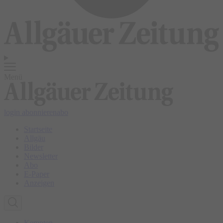
Menü
login
abonnieren
abo
Startseite
Allgäu
Bilder
Newsletter
Abo
E-Paper
Anzeigen
Kempten