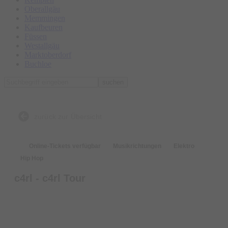
Oberallgäu
Memmingen
Kaufbeuren
Füssen
Westallgäu
Marktoberdorf
Buchloe
suchen
zurück zur Übersicht
Online-Tickets verfügbar
Musikrichtungen
Elektro
Hip Hop
c4rl - c4rl Tour
Tickets