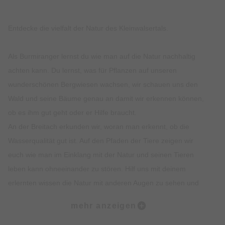
Entdecke die vielfalt der Natur des Kleinwalsertals.
Als Burmiranger lernst du wie man auf die Natur nachhaltig
achten kann. Du lernst, was für Pflanzen auf unseren
wunderschönen Bergwiesen wachsen, wir schauen uns den
Wald und seine Bäume genau an damit wir erkennen können,
ob es ihm gut geht oder er Hilfe braucht.
An der Breitach erkunden wir, woran man erkennt, ob die
Wasserqualität gut ist. Auf den Pfaden der Tiere zeigen wir
euch wie man im Einklang mit der Natur und seinen Tieren
leben kann ohneeinander zu stören. Hilf uns mit deinem
erlernten wissen die Natur mit anderen Augen zu sehen und
sie für viele Generationen zu schützen.
mehr anzeigen
Wann:
jeden Donnerstag in der Zeit vom 02.07.2026 –
10.09.2026