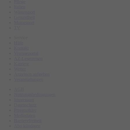
Pflege
Italien
Wintersport
Gesundheit
Motorsport
TV
Service
Hilfe
Kontakt
Vereineportal
AZ-Leserreisen
Karriere
Wetter
Anzeigen aufgeben
Veranstaltungen
AGB
Nutzungsbedingungen
Impressum
Datenschutz
Privatsphäre
Mediadaten
Barrierefreiheit
Abo kündigen