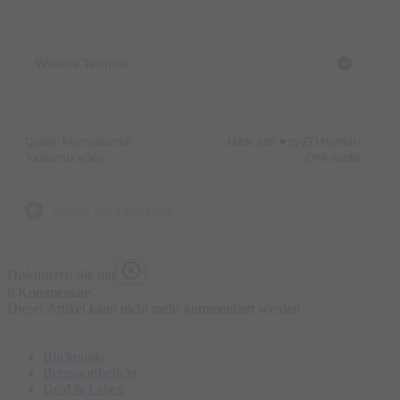
Treffpunkt:
10:00 Uhr, Bushaltestelle Schwendle
,
Linie 4,
Mittelberg-Höfle
Weitere Termine
Dauer:
ca. 4 Stunden
Min./Max. Teilnehmer:
1 - 15 Kinder
Preis:
€ 30,00 pro Kind (die Veranstaltung ist nur für Kinder
Quelle: Kleinwalsertal
Made with ♥ by EO Heimat /
von 6-12 Jahre, ohne Begleitung der Eltern)
Tourismus eGen
OYA media
Mitbringen:
Festes Schuhwerk, wetterangepasste Kleidung,
Brotzeit.
zurück zur Übersicht
Veranstalter: Ronny Katz | Wildnisschule Kleinwalsertal
Diskutieren Sie mit
Durchführender Partner: Ronny Katz | Wildnisschule
0 Kommentare
Kleinwalsertal
Dieser Artikel kann nicht mehr kommentiert werden
Blickpunkt
Bergsportbericht
Start:
Geld & Leben
Bushaltestelle Schwendle, Linie 4