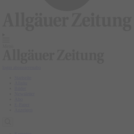
Menü
login
abonnieren
abo
Startseite
Allgäu
Bilder
Newsletter
Abo
E-Paper
Anzeigen
Kempten