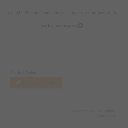
Ja, und bei Bülent zuhause herrscht das Familienregiment. Da
muss sogar Bülent mal strammstehen. Metal und Marschmusik
mehr anzeigen
gibt’s (im neuen Programm) natürlich auch.
Also, holt Euch die Karten - hey, nur ein Vorschlag, kein Befehl!
Preise & Zahlungsoptionen
Eintritt & Preise
Jetzt Tickets kaufen
Made with ♥ by EO Heimat /
OYA media