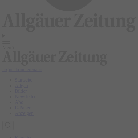
Menü
login
abonnieren
abo
Startseite
Allgäu
Bilder
Newsletter
Abo
E-Paper
Anzeigen
Kempten