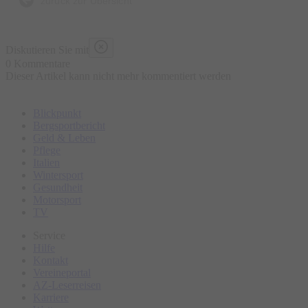
zurück zur Übersicht
Diskutieren Sie mit
0 Kommentare
Dieser Artikel kann nicht mehr kommentiert werden
Blickpunkt
Bergsportbericht
Geld & Leben
Pflege
Italien
Wintersport
Gesundheit
Motorsport
TV
Service
Hilfe
Kontakt
Vereineportal
AZ-Leserreisen
Karriere