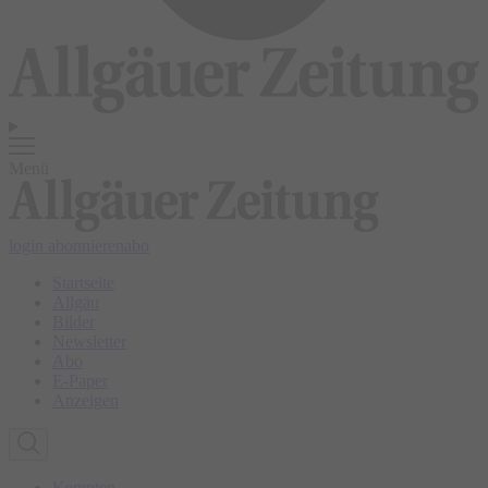
Menü
login
abonnieren
abo
Startseite
Allgäu
Bilder
Newsletter
Abo
E-Paper
Anzeigen
Kempten