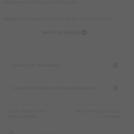
mhochzwei & DJ Foley für Partylaune.
Natürlich wird auch dieses Jahr wieder nach Einbruch der
Dunkelheit ein
großes Feuerwerk mit Musikuntermalung
mehr anzeigen
den Höhepunkt
des Abends darstellen. Herrlich!
Von 18 bis 20 Uhr ist der Eintritt am Eingang ermäßigt.
Nur bei gutem Wetter!
Kontakt zum Veranstalter
Es ist wieder ein kostenloser Pendelbus von Immenstadt
Busbahnhof nach Bühl ans Naturparkzentrum
Nagelfluhkette eingerichtet (von 18 Uhr bis 2 Uhr in
Zusatzinformationen zum Veranstaltungsort
halbstündigem Takt).
Start:
Bühl am Alpsee (Festplatz Ostufer)
Quelle: Alpsee-Grünten
Made with ♥ by EO Heimat /
Tourismus GmbH
OYA media