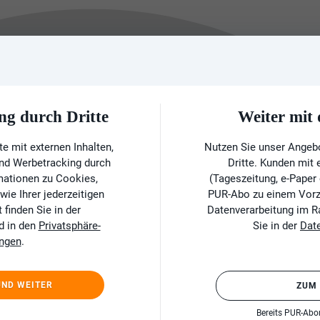
ng durch Dritte
Weiter mi
e mit externen Inhalten,
Nutzen Sie unser Angeb
und Werbetracking durch
Dritte. Kunden mit
rmationen zu Cookies,
(Tageszeitung, e-Paper
ie Ihrer jederzeitigen
PUR-Abo zu einem Vorzu
finden Sie in der
Datenverarbeitung im 
d in den
Privatsphäre-
Sie in der
Dat
ungen
.
UND WEITER
ZUM
Bereits PUR-Ab