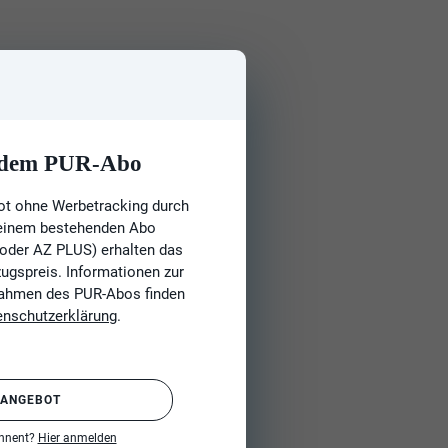
t dem PUR-Abo
ot ohne Werbetracking durch
 einem bestehenden Abo
 oder AZ PLUS) erhalten das
gspreis. Informationen zur
Rahmen des PUR-Abos finden
enschutzerklärung
.
 ANGEBOT
onnent?
Hier anmelden