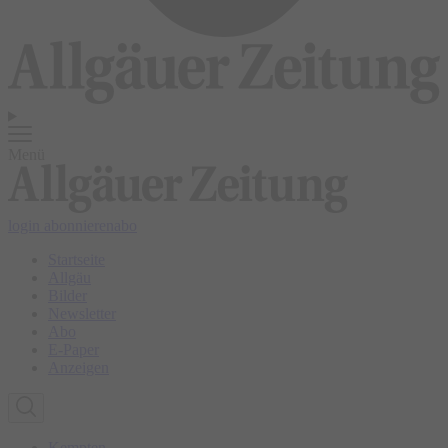
Menü
login
abonnieren
abo
Startseite
Allgäu
Bilder
Newsletter
Abo
E-Paper
Anzeigen
Kempten