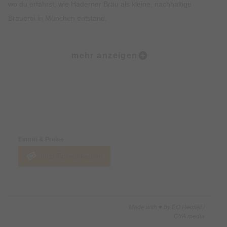
wo du erfährst, wie Haderner Bräu als kleine, nachhaltige
Brauerei in München entstand.
🔹 Blick hinter die Kulissen: Im Gärkeller laufen wir zwischen
mehr anzeigen
dem Sudhaus und Gär- und Lagertanks vorbei und erleben
hautnah, wie Bier gebraut wird – von der Auswahl des Malzes
über den Maischprozess bis zur Gärung. Du kannst
verschiedene Malzsorten probieren und an frischem Hopfen
Preise & Zahlungsoptionen
schnuppern, um die Aromen unseres Bio-Biers noch besser
kennenzulernen.
Eintritt & Preise
Jetzt Tickets kaufen
🔹 Verkostung & Genuss: Die Verkostung von 3–4
verschiedenen hausgebrauten Bio-Bier-Spezialitäten.
🔹 Kleines Brauhaus: Wer möchte, kann gerne bei uns im
Made with ♥ by EO Heimat /
Kleinen Brauhaus einen Tisch für eine kleine Brotzeit mit
OYA media