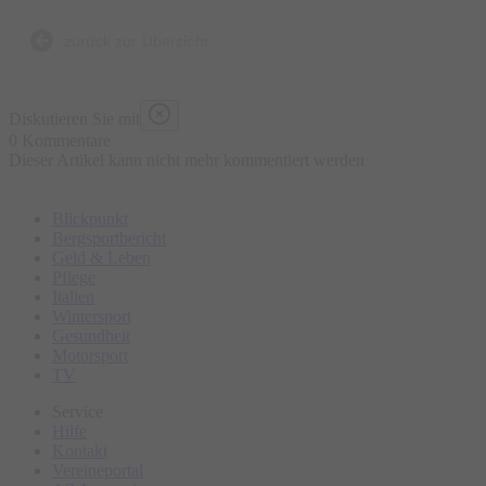
regionalen Spezialitäten oder Bayrische Tapas reservieren.
zurück zur Übersicht
Hofladen: Zum Abschluss hast du die Möglichkeit, unsere
kleine Hand-Abfüllanlage im Hofladen zu sehen und dich im
Diskutieren Sie mit
Hofladen mit deinen Lieblingsbieren einzudecken.
0 Kommentare
Dieser Artikel kann nicht mehr kommentiert werden
Blickpunkt
Bergsportbericht
Geld & Leben
Pflege
Italien
Wintersport
Gesundheit
Motorsport
TV
Service
Hilfe
Kontakt
Vereineportal