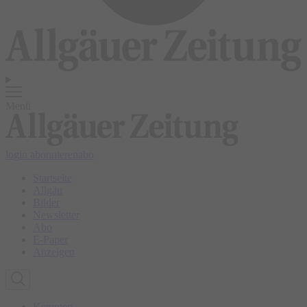
Menü
login
abonnieren
abo
Startseite
Allgäu
Bilder
Newsletter
Abo
E-Paper
Anzeigen
Kempten