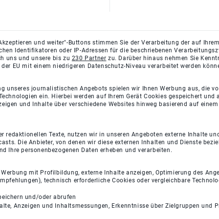
Akzeptieren und weiter"-Buttons stimmen Sie der Verarbeitung der auf Ihrem
ichen Identifikatoren oder IP-Adressen für die beschriebenen Verarbeitun
rch uns und unsere bis zu
230 Partner
zu. Darüber hinaus nehmen Sie Kenntni
 der EU mit einem niedrigeren Datenschutz-Niveau verarbeitet werden könn
ng unseres journalistischen Angebots spielen wir Ihnen Werbung aus, die v
Technologien ein. Hierbei werden auf Ihrem Gerät Cookies gespeichert und
eigen und Inhalte über verschiedene Websites hinweg basierend auf einem 
 redaktionellen Texte, nutzen wir in unseren Angeboten externe Inhalte und
casts. Die Anbieter, von denen wir diese externen Inhalten und Dienste bezi
und Ihre personenbezogenen Daten erheben und verarbeiten.
e Werbung mit Profilbildung, externe Inhalte anzeigen, Optimierung des An
empfehlungen), technisch erforderliche Cookies oder vergleichbare Technolo
peichern und/oder abrufen
halte, Anzeigen und Inhaltsmessungen, Erkenntnisse über Zielgruppen und 