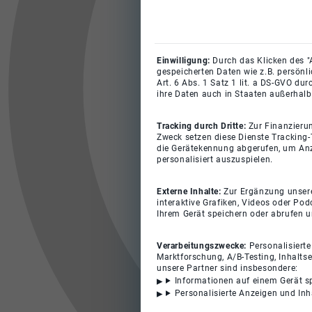
Einwilligung:
Durch das Klicken des "
gespeicherten Daten wie z.B. persönl
Art. 6 Abs. 1 Satz 1 lit. a DS-GVO du
ihre Daten auch in Staaten außerhalb
Tracking durch Dritte:
Zur Finanzieru
Zweck setzen diese Dienste Tracking-
die Gerätekennung abgerufen, um Anz
personalisiert auszuspielen.
Externe Inhalte:
Zur Ergänzung unserer
interaktive Grafiken, Videos oder Pod
Ihrem Gerät speichern oder abrufen 
Verarbeitungszwecke:
Personalisiert
Marktforschung, A/B-Testing, Inhalts
unsere Partner sind insbesondere:
Informationen auf einem Gerät s
Personalisierte Anzeigen und In