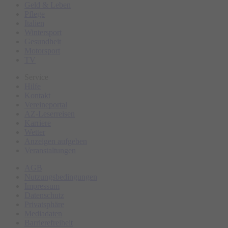
Geld & Leben
Pflege
Italien
Wintersport
Gesundheit
Motorsport
TV
Service
Hilfe
Kontakt
Vereineportal
AZ-Leserreisen
Karriere
Wetter
Anzeigen aufgeben
Veranstaltungen
AGB
Nutzungsbedingungen
Impressum
Datenschutz
Privatsphäre
Mediadaten
Barrierefreiheit