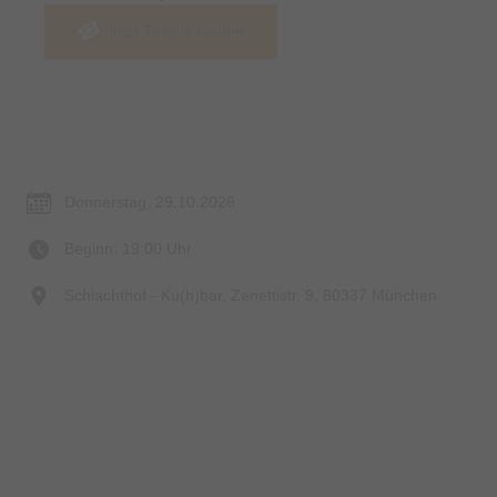
Jetzt Tickets kaufen
Termin & Ort
Donnerstag, 29.10.2026
Beginn: 19:00 Uhr
Schlachthof - Ku(h)bar, Zenettistr. 9, 80337 München
Preise & Zahlungsoptionen