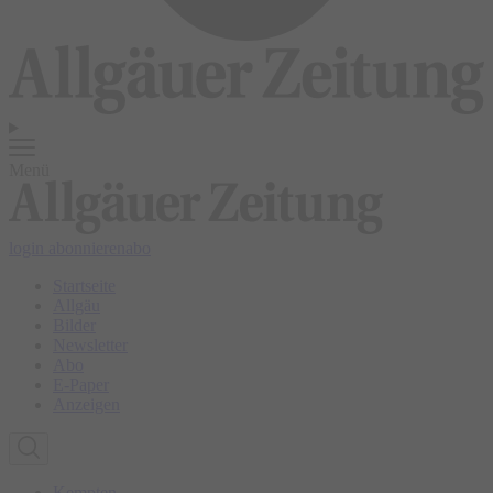
Menü
login
abonnieren
abo
Startseite
Allgäu
Bilder
Newsletter
Abo
E-Paper
Anzeigen
Kempten