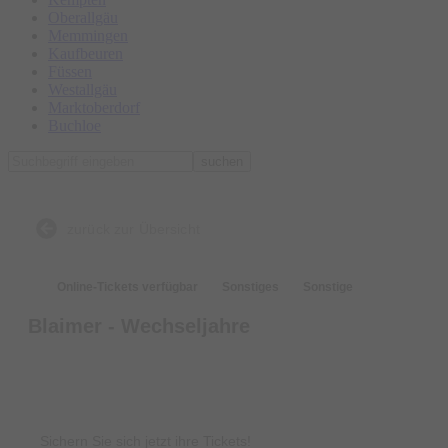
Oberallgäu
Memmingen
Kaufbeuren
Füssen
Westallgäu
Marktoberdorf
Buchloe
suchen
zurück zur Übersicht
Online-Tickets verfügbar
Sonstiges
Sonstige
Blaimer - Wechseljahre
Tickets
Sichern Sie sich jetzt ihre Tickets!