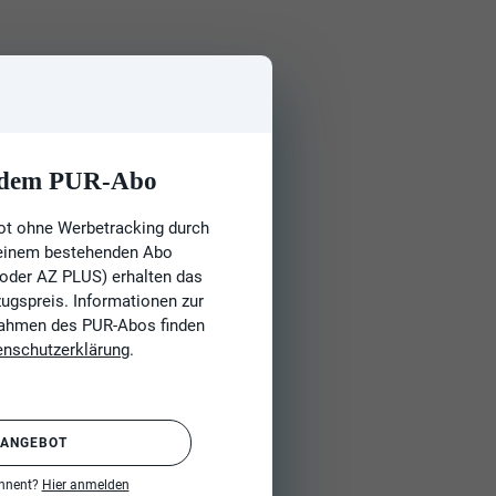
t dem PUR-Abo
ot ohne Werbetracking durch
 einem bestehenden Abo
 oder AZ PLUS) erhalten das
gspreis. Informationen zur
Rahmen des PUR-Abos finden
enschutzerklärung
.
 ANGEBOT
onnent?
Hier anmelden