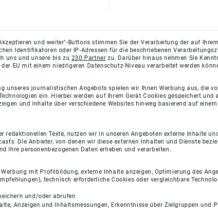
Akzeptieren und weiter"-Buttons stimmen Sie der Verarbeitung der auf Ihrem
ichen Identifikatoren oder IP-Adressen für die beschriebenen Verarbeitun
rch uns und unsere bis zu
230 Partner
zu. Darüber hinaus nehmen Sie Kenntni
 der EU mit einem niedrigeren Datenschutz-Niveau verarbeitet werden könn
ng unseres journalistischen Angebots spielen wir Ihnen Werbung aus, die v
Technologien ein. Hierbei werden auf Ihrem Gerät Cookies gespeichert und
eigen und Inhalte über verschiedene Websites hinweg basierend auf einem 
 redaktionellen Texte, nutzen wir in unseren Angeboten externe Inhalte und
casts. Die Anbieter, von denen wir diese externen Inhalten und Dienste bezi
und Ihre personenbezogenen Daten erheben und verarbeiten.
e Werbung mit Profilbildung, externe Inhalte anzeigen, Optimierung des An
empfehlungen), technisch erforderliche Cookies oder vergleichbare Technolo
peichern und/oder abrufen
halte, Anzeigen und Inhaltsmessungen, Erkenntnisse über Zielgruppen und 