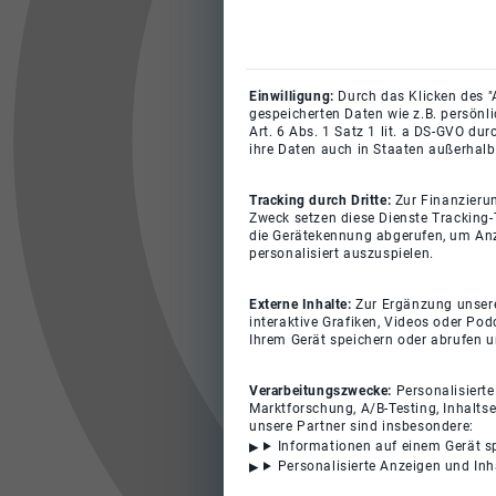
Einwilligung:
Durch das Klicken des "
gespeicherten Daten wie z.B. persönl
Art. 6 Abs. 1 Satz 1 lit. a DS-GVO du
ihre Daten auch in Staaten außerhalb
Tracking durch Dritte:
Zur Finanzieru
Zweck setzen diese Dienste Tracking-
die Gerätekennung abgerufen, um Anz
personalisiert auszuspielen.
Externe Inhalte:
Zur Ergänzung unserer
interaktive Grafiken, Videos oder Pod
Ihrem Gerät speichern oder abrufen 
Verarbeitungszwecke:
Personalisiert
Marktforschung, A/B-Testing, Inhalts
unsere Partner sind insbesondere:
Informationen auf einem Gerät s
Personalisierte Anzeigen und In