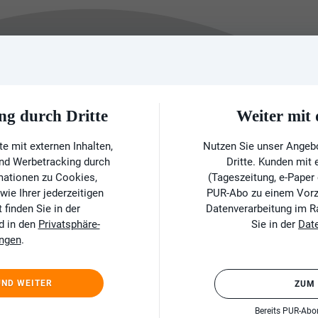
ng durch Dritte
Weiter mi
e mit externen Inhalten,
Nutzen Sie unser Angeb
und Werbetracking durch
Dritte. Kunden mit
rmationen zu Cookies,
(Tageszeitung, e-Paper
ie Ihrer jederzeitigen
PUR-Abo zu einem Vorzu
finden Sie in der
Datenverarbeitung im 
d in den
Privatsphäre-
Sie in der
Dat
ungen
.
UND WEITER
ZUM
Bereits PUR-Ab