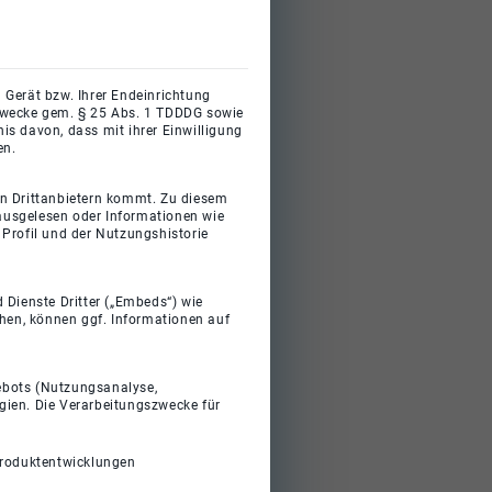
 Gerät bzw. Ihrer Endeinrichtung
gszwecke gem. § 25 Abs. 1 TDDDG sowie
s davon, dass mit ihrer Einwilligung
en.
on Drittanbietern kommt. Zu diesem
 ausgelesen oder Informationen wie
Profil und der Nutzungshistorie
 Dienste Dritter („Embeds“) wie
ehen, können ggf. Informationen auf
gebots (Nutzungsanalyse,
gien. Die Verarbeitungszwecke für
Produktentwicklungen