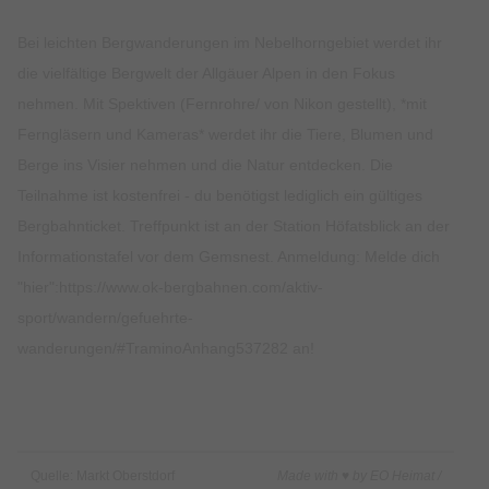
Bei leichten Bergwanderungen im Nebelhorngebiet werdet ihr
die vielfältige Bergwelt der Allgäuer Alpen in den Fokus
nehmen. Mit Spektiven (Fernrohre/ von Nikon gestellt), *mit
Ferngläsern und Kameras* werdet ihr die Tiere, Blumen und
Berge ins Visier nehmen und die Natur entdecken. Die
Teilnahme ist kostenfrei - du benötigst lediglich ein gültiges
Bergbahnticket. Treffpunkt ist an der Station Höfatsblick an der
Informationstafel vor dem Gemsnest. Anmeldung: Melde dich
"hier":https://www.ok-bergbahnen.com/aktiv-
sport/wandern/gefuehrte-
wanderungen/#TraminoAnhang537282 an!
Quelle: Markt Oberstdorf
Made with ♥ by EO Heimat /