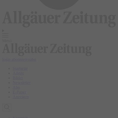
Menü
login
abonnieren
abo
Startseite
Allgäu
Bilder
Newsletter
Abo
E-Paper
Anzeigen
Kempten