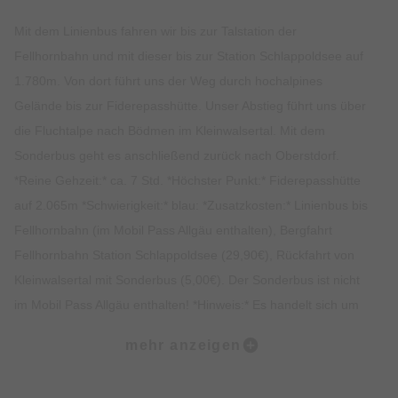
Mit dem Linienbus fahren wir bis zur Talstation der
Fellhornbahn und mit dieser bis zur Station Schlappoldsee auf
1.780m. Von dort führt uns der Weg durch hochalpines
Gelände bis zur Fiderepasshütte. Unser Abstieg führt uns über
die Fluchtalpe nach Bödmen im Kleinwalsertal. Mit dem
Sonderbus geht es anschließend zurück nach Oberstdorf.
*Reine Gehzeit:* ca. 7 Std. *Höchster Punkt:* Fiderepasshütte
auf 2.065m *Schwierigkeit:* blau: *Zusatzkosten:* Linienbus bis
Fellhornbahn (im Mobil Pass Allgäu enthalten), Bergfahrt
Fellhornbahn Station Schlappoldsee (29,90€), Rückfahrt von
Kleinwalsertal mit Sonderbus (5,00€). Der Sonderbus ist nicht
im Mobil Pass Allgäu enthalten! *Hinweis:* Es handelt sich um
eine anspruchsvolle, alpine Wanderung, daher sind feste,
mehr anzeigen
knöchelhohe Bergschuhe mit guter Profilsohle, Trittsicherheit,
eine gewisse Schwindelfreiheit und eine gute Kondition