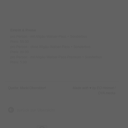
Voraussetzung! Bei der Tour werden ca. 300 Höhenmeter auf-
und ca. 800 Höhenmeter abwärts zurückgelegt! Zudem
Preise & Zahlungsoptionen
empfehlen wir, ausreichend Getränke und eine Brotzeit
mitzunehmen. Bild © Frithjof Kjer Photography Anmeldung:
Eintritt & Preise
Online oder direkt vor Ort in der Tourist-Information bis zum
pro Person - mit Allgäu-Walser-Pass + Sonderbus
Vortag um 16:00 Uhr möglich. min. Teilnehmerzahl: 5
Preis: 55.00
pro Person - ohne Allgäu-Walser-Pass + Sonderbus
Personen max. Teilnehmerzahl: 8 Personen
Preis: 80.00
pro Person - mit Allgäu-Walser-Pass Premium + Sonderbus
Preis: 5.00
Quelle: Markt Oberstdorf
Made with ♥ by EO Heimat /
OYA media
zurück zur Übersicht