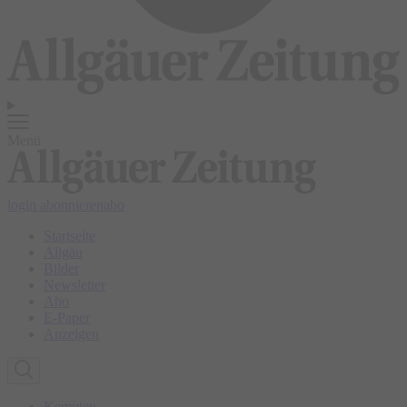
Menü
login
abonnieren
abo
Startseite
Allgäu
Bilder
Newsletter
Abo
E-Paper
Anzeigen
Kempten