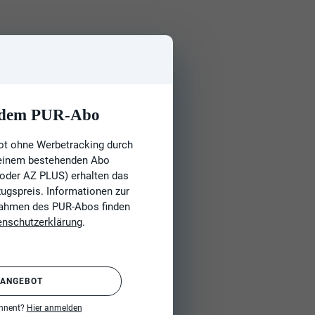
t dem PUR-Abo
ot ohne Werbetracking durch
 einem bestehenden Abo
 oder AZ PLUS) erhalten das
gspreis. Informationen zur
Rahmen des PUR-Abos finden
enschutzerklärung
.
 ANGEBOT
onnent?
Hier anmelden