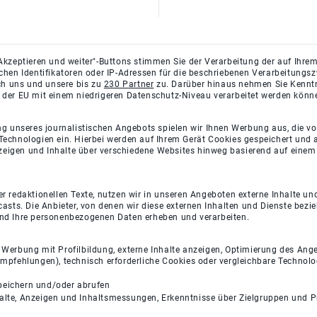
Akzeptieren und weiter"-Buttons stimmen Sie der Verarbeitung der auf Ihrem
ichen Identifikatoren oder IP-Adressen für die beschriebenen Verarbeitun
rch uns und unsere bis zu
230 Partner
zu. Darüber hinaus nehmen Sie Kenntni
 der EU mit einem niedrigeren Datenschutz-Niveau verarbeitet werden könn
ng unseres journalistischen Angebots spielen wir Ihnen Werbung aus, die v
Technologien ein. Hierbei werden auf Ihrem Gerät Cookies gespeichert und
eigen und Inhalte über verschiedene Websites hinweg basierend auf einem 
 redaktionellen Texte, nutzen wir in unseren Angeboten externe Inhalte und
casts. Die Anbieter, von denen wir diese externen Inhalten und Dienste bezi
und Ihre personenbezogenen Daten erheben und verarbeiten.
e Werbung mit Profilbildung, externe Inhalte anzeigen, Optimierung des An
empfehlungen), technisch erforderliche Cookies oder vergleichbare Technolo
peichern und/oder abrufen
halte, Anzeigen und Inhaltsmessungen, Erkenntnisse über Zielgruppen und 