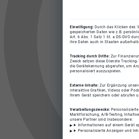
Einwilligung:
Durch das Klicken des "
gespeicherten Daten wie z.B. persönl
Art. 6 Abs. 1 Satz 1 lit. a DS-GVO du
ihre Daten auch in Staaten außerhalb
Tracking durch Dritte:
Zur Finanzieru
Zweck setzen diese Dienste Tracking-
die Gerätekennung abgerufen, um Anz
personalisiert auszuspielen.
Externe Inhalte:
Zur Ergänzung unserer
interaktive Grafiken, Videos oder Pod
Ihrem Gerät speichern oder abrufen 
Verarbeitungszwecke:
Personalisiert
Marktforschung, A/B-Testing, Inhalts
unsere Partner sind insbesondere:
Informationen auf einem Gerät s
Personalisierte Anzeigen und In