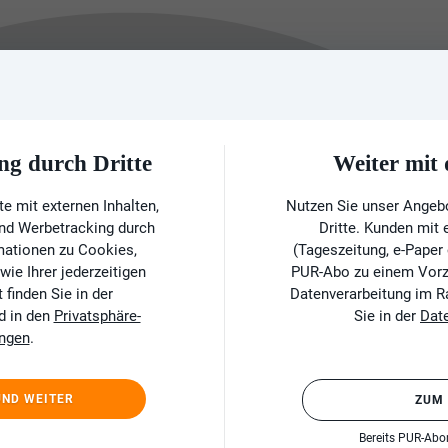
ng durch Dritte
Weiter mi
e mit externen Inhalten,
Nutzen Sie unser Angeb
und Werbetracking durch
Dritte. Kunden mit
rmationen zu Cookies,
(Tageszeitung, e-Paper
ie Ihrer jederzeitigen
PUR-Abo zu einem Vorzu
finden Sie in der
Datenverarbeitung im 
d in den
Privatsphäre-
Sie in der
Dat
ungen
.
UND WEITER
ZUM
Bereits PUR-Ab