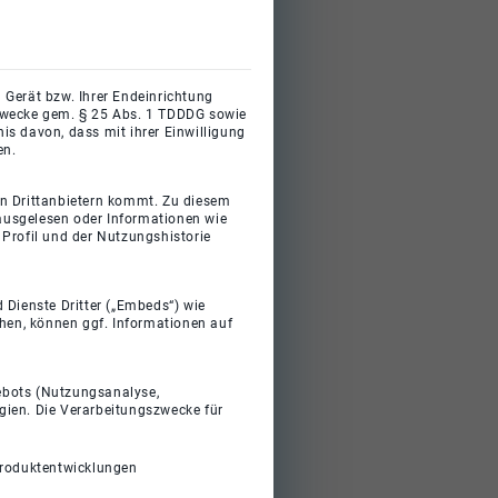
 Gerät bzw. Ihrer Endeinrichtung
gszwecke gem. § 25 Abs. 1 TDDDG sowie
s davon, dass mit ihrer Einwilligung
en.
on Drittanbietern kommt. Zu diesem
 ausgelesen oder Informationen wie
Profil und der Nutzungshistorie
 Dienste Dritter („Embeds“) wie
ehen, können ggf. Informationen auf
gebots (Nutzungsanalyse,
gien. Die Verarbeitungszwecke für
Produktentwicklungen