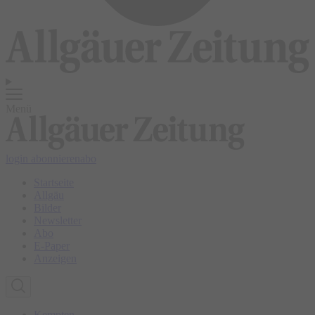
Menü
login
abonnieren
abo
Startseite
Allgäu
Bilder
Newsletter
Abo
E-Paper
Anzeigen
Kempten