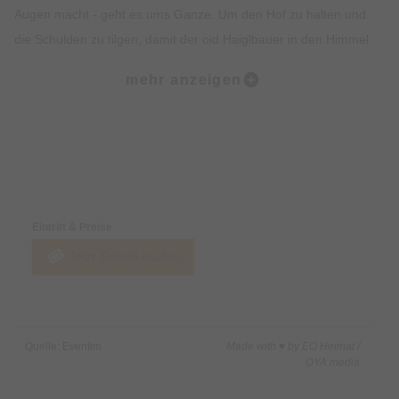
Augen macht - geht es ums Ganze. Um den Hof zu halten und
die Schulden zu tilgen, damit der oid Haiglbauer in den Himmel
kommt und der Futtermittelvertreter samt Schuldscheinen
mehr anzeigen
verschwindet, beginnt ein mörderisches Katz und Maus Spiel
voller überraschender Wendungen... Bis man am Ende nicht
mehr weiß, wer eigentlich Katz und wer Maus ist. Nur eins ist
sicher: irgendwann, da foit a jeda - fragt sich bloß, wer zuerst...
Preise & Zahlungsoptionen
Eintritt & Preise
Jetzt Tickets kaufen
Quelle: Eventim
Made with ♥ by EO Heimat /
OYA media