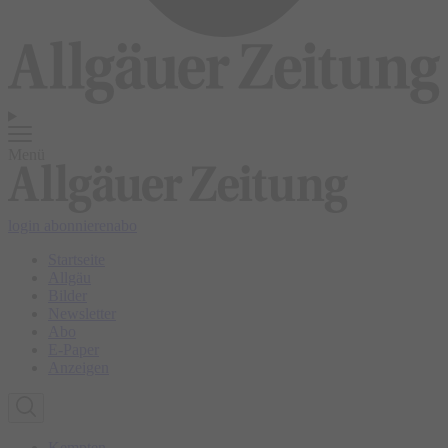
Menü
login
abonnieren
abo
Startseite
Allgäu
Bilder
Newsletter
Abo
E-Paper
Anzeigen
Kempten