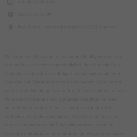
Freitag, 13.11.2026
Beginn: 19:00 Uhr
Iberl Bühne, Herzogspitalstraße 6, 80331 München
Der Hironimus Haiglbauer ist bei einem Unfall gestorben. An
und und für sich nichts ungewöhnliches, doch hat sein Geist
noch etwas auf Erden zu erledigen und schleicht noch immer
über den Hof. Dabei ist dort mit Victus, seinem Sohn, bereits
ein Erbe und Nachfolger vorhanden, der sich noch dazu in der
Rolle des Großbauern sehr gut gefällt. Allerdings hat Vreni,
seine Verlobte, andere Pläne; sie würde gerne den Hof
verkaufen und in die Stadt ziehen. Als dann auch noch nach
dem Leichenschmaus ein Futtermittelvertreter auftaucht,
Schulden eintreiben will und nebenbei der Magd Marei schöne