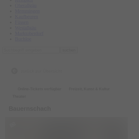
Oberallgäu
Memmingen
Kaufbeuren
Füssen
Westallgäu
Marktoberdorf
Buchloe
suchen
zurück zur Übersicht
Online-Tickets verfügbar
Freizeit, Kunst & Kultur
Theater
Bauernschach