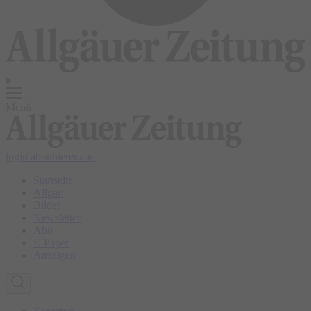
Menü
login
abonnieren
abo
Startseite
Allgäu
Bilder
Newsletter
Abo
E-Paper
Anzeigen
Kempten