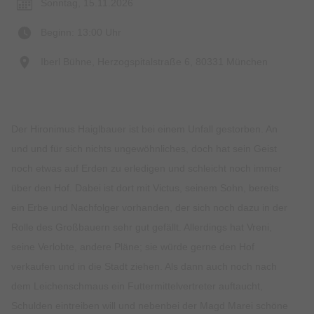
Sonntag, 15.11.2026
Beginn: 13:00 Uhr
Iberl Bühne, Herzogspitalstraße 6, 80331 München
Der Hironimus Haiglbauer ist bei einem Unfall gestorben. An
und und für sich nichts ungewöhnliches, doch hat sein Geist
noch etwas auf Erden zu erledigen und schleicht noch immer
über den Hof. Dabei ist dort mit Victus, seinem Sohn, bereits
ein Erbe und Nachfolger vorhanden, der sich noch dazu in der
Rolle des Großbauern sehr gut gefällt. Allerdings hat Vreni,
seine Verlobte, andere Pläne; sie würde gerne den Hof
verkaufen und in die Stadt ziehen. Als dann auch noch nach
dem Leichenschmaus ein Futtermittelvertreter auftaucht,
Schulden eintreiben will und nebenbei der Magd Marei schöne