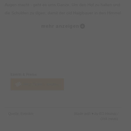
Augen macht - geht es ums Ganze. Um den Hof zu halten und
die Schulden zu tilgen, damit der oid Haiglbauer in den Himmel
kommt und der Futtermittelvertreter samt Schuldscheinen
mehr anzeigen
verschwindet, beginnt ein mörderisches Katz und Maus Spiel
voller überraschender Wendungen... Bis man am Ende nicht
mehr weiß, wer eigentlich Katz und wer Maus ist. Nur eins ist
sicher: irgendwann, da foit a jeda - fragt sich bloß, wer zuerst...
Preise & Zahlungsoptionen
Eintritt & Preise
Jetzt Tickets kaufen
Quelle: Eventim
Made with ♥ by EO Heimat /
OYA media