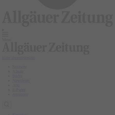
Menü
login
abonnieren
abo
Startseite
Allgäu
Bilder
Newsletter
Abo
E-Paper
Anzeigen
Kempten