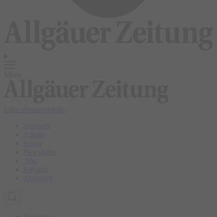
Menü
login
abonnieren
abo
Startseite
Allgäu
Bilder
Newsletter
Abo
E-Paper
Anzeigen
Kempten