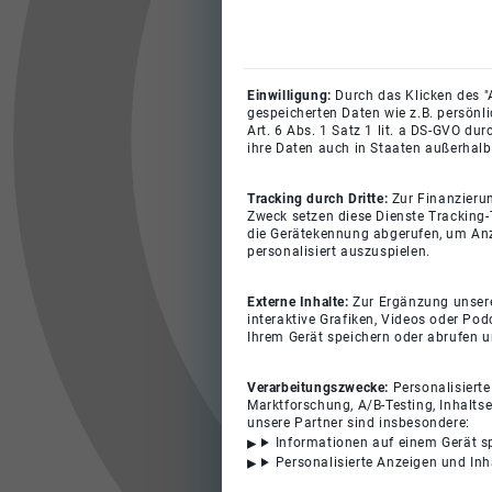
Einwilligung:
Durch das Klicken des "
gespeicherten Daten wie z.B. persönl
Art. 6 Abs. 1 Satz 1 lit. a DS-GVO du
ihre Daten auch in Staaten außerhalb
Tracking durch Dritte:
Zur Finanzieru
Zweck setzen diese Dienste Tracking-
die Gerätekennung abgerufen, um Anz
personalisiert auszuspielen.
Externe Inhalte:
Zur Ergänzung unserer
interaktive Grafiken, Videos oder Pod
Ihrem Gerät speichern oder abrufen 
Verarbeitungszwecke:
Personalisiert
Marktforschung, A/B-Testing, Inhalts
unsere Partner sind insbesondere:
Informationen auf einem Gerät s
Personalisierte Anzeigen und In