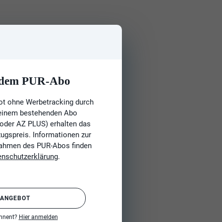
t dem PUR-Abo
ot ohne Werbetracking durch
 einem bestehenden Abo
 oder AZ PLUS) erhalten das
gspreis. Informationen zur
Rahmen des PUR-Abos finden
enschutzerklärung
.
 ANGEBOT
onnent?
Hier anmelden