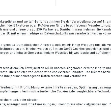
Akzeptieren und weiter"-Buttons stimmen Sie der Verarbeitung der auf Ihrem
ichen Identifikatoren oder IP-Adressen für die beschriebenen Verarbeitun
rch uns und unsere bis zu
230 Partner
zu. Darüber hinaus nehmen Sie Kenntni
 der EU mit einem niedrigeren Datenschutz-Niveau verarbeitet werden könn
ng unseres journalistischen Angebots spielen wir Ihnen Werbung aus, die v
Technologien ein. Hierbei werden auf Ihrem Gerät Cookies gespeichert und
eigen und Inhalte über verschiedene Websites hinweg basierend auf einem 
 redaktionellen Texte, nutzen wir in unseren Angeboten externe Inhalte und
casts. Die Anbieter, von denen wir diese externen Inhalten und Dienste bezi
und Ihre personenbezogenen Daten erheben und verarbeiten.
e Werbung mit Profilbildung, externe Inhalte anzeigen, Optimierung des An
empfehlungen), technisch erforderliche Cookies oder vergleichbare Technolo
peichern und/oder abrufen
halte, Anzeigen und Inhaltsmessungen, Erkenntnisse über Zielgruppen und 