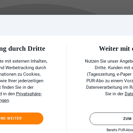
ng durch Dritte
Weiter mi
e mit externen Inhalten,
Nutzen Sie unser Angeb
und Werbetracking durch
Dritte. Kunden mit
rmationen zu Cookies,
(Tageszeitung, e-Paper
ie Ihrer jederzeitigen
PUR-Abo zu einem Vorzu
finden Sie in der
Datenverarbeitung im 
d in den
Privatsphäre-
Sie in der
Dat
ungen
.
UND WEITER
ZUM
Bereits PUR-Ab