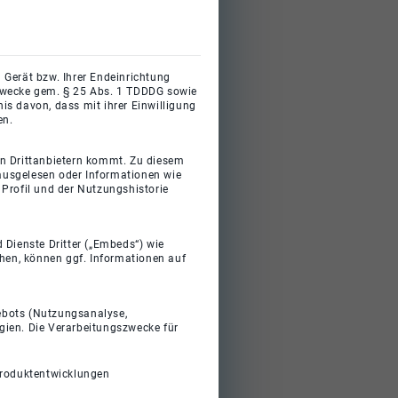
 Gerät bzw. Ihrer Endeinrichtung
gszwecke gem. § 25 Abs. 1 TDDDG sowie
s davon, dass mit ihrer Einwilligung
en.
on Drittanbietern kommt. Zu diesem
 ausgelesen oder Informationen wie
Profil und der Nutzungshistorie
 Dienste Dritter („Embeds“) wie
ehen, können ggf. Informationen auf
gebots (Nutzungsanalyse,
gien. Die Verarbeitungszwecke für
Produktentwicklungen