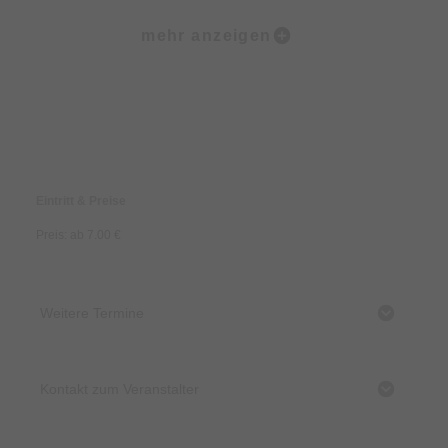
und stellt seinen Pavillon als Ausstellungsfläche zur Verfügung.
mehr anzeigen
Von der Installation über Texte, Hörstationen, filmische
Beiträge bis hin zu künstlerischen Ansätzen ist alles möglich.
Gewinnen Sie Einblicke in die Gedanken und
Schlussfolgerungen der Schülerinnen und Schüler – und
Preise & Zahlungsoptionen
lassen Sie sich von den unterschiedlichen kreativen
Umsetzungen in den Bann ziehen!
Eintritt & Preise
Preis: ab 7.00 €
Weitere Termine
Kontakt zum Veranstalter