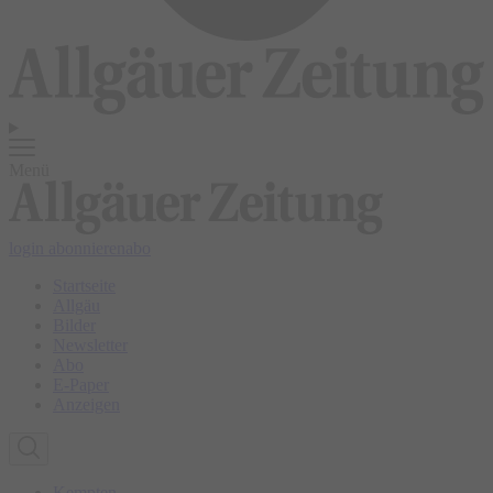
Menü
login
abonnieren
abo
Startseite
Allgäu
Bilder
Newsletter
Abo
E-Paper
Anzeigen
Kempten